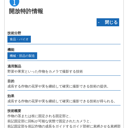
開放特許情報
‐ 閉じる
技術分野
食品・バイオ
機能
機械・部品の製造
適用製品
野菜や果実といった作物をカメラで撮影する技術
目的
成長する作物の花芽や実を継続して確実に撮影できる技術の提供。
効果
成長する作物の花芽や実を継続して確実に撮影できる技術が得られる。
技術概要
作物の茎または枝に固定される固定部と、
前記固定部に回転が可能な状態で固定されたカメラと、
前記固定部を前記作物の成長をガイドするガイド部材に束縛させる束縛部