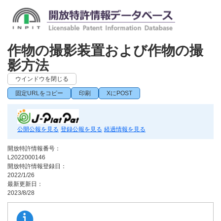
作物の撮影装置および作物の撮
影方法
ウインドウを閉じる
固定URLをコピー
印刷
XにPOST
公開公報を見る
登録公報を見る
経過情報を見る
開放特許情報番号：
L2022000146
開放特許情報登録日：
2022/1/26
最新更新日：
2023/8/28