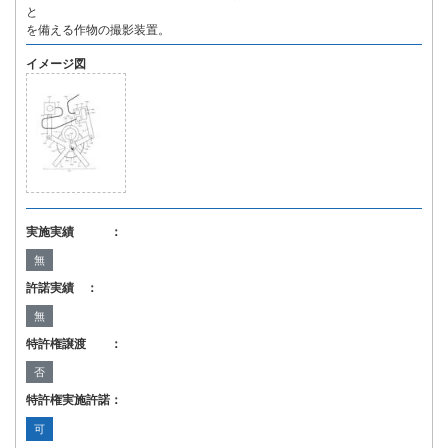
と
を備える作物の撮影装置。
イメージ図
実施実績 ：
無
許諾実績 ：
無
特許権譲渡 ：
否
特許権実施許諾：
可