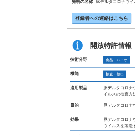
発明の名称
豚デルタコロナウイ
登録者への連絡はこちら
開放特許情報
技術分野
食品・バイオ
機能
検査・検出
適用製品
豚デルタコロナ
イルスの検査方
目的
豚デルタコロナ
効果
豚デルタコロナ
ウイルスを製造