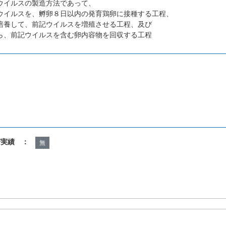
ウイルスの製造方法であって、
ウイルスを、孵卵８日以内の発育鶏卵に接種する工程、
培養して、前記ウイルスを増殖させる工程、及び
ら、前記ウイルスを含む卵内容物を回収する工程
諾実績 ：
無