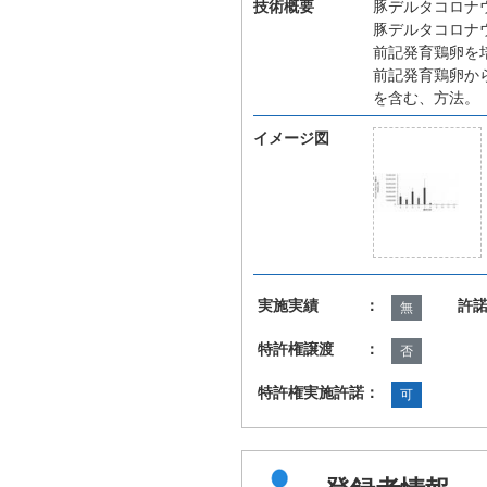
技術概要
豚デルタコロナ
豚デルタコロナ
前記発育鶏卵を
前記発育鶏卵か
を含む、方法。
イメージ図
実施実績 ：
許
無
特許権譲渡 ：
否
特許権実施許諾：
可