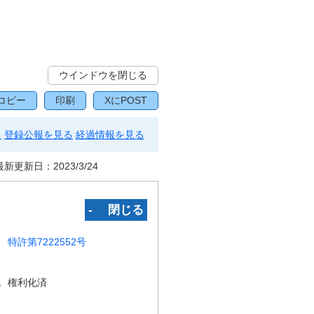
ウインドウを閉じる
コピー
印刷
XにPOST
る
登録公報を見る
経過情報を見る
最新更新日：
2023/3/24
‐ 閉じる
特許第7222552号
況
権利化済