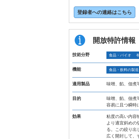
登録者への連絡はこちら
開放特許情報
技術分野
食品・バイオ
機能
食品・飲料の製造
適用製品
味噌、餡、佃煮
目的
味噌、餡、佃煮
容易に且つ瞬時
効果
粘度の高い内容
より適宜斜めの
る。この絞り出
広く開封して、