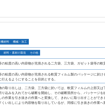
有機材料
機械・加工
材料・素材の製造
その他
等の粘度の高い内容物が充填される二方袋、三方袋、ガゼット袋等の軟
等の粘度の高い内容物が充填される軟質フィルム製のパッケージに於け
に行えるようにすることを目的とする。
物の取り出しは、二方袋、三方袋に於いては、軟質フィルムの上部又は
切り込みを入れてから破断を開始し、その破断箇所から、パッケージを
しの作業を引き抜きの作業へと変換して、きれいに取り出すことができ
すくい出しにより内容物を取り出しているが、同様に引き抜きの作業へ