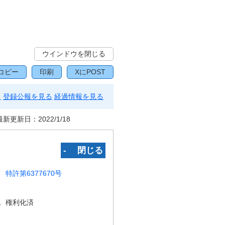
ウインドウを閉じる
コピー
印刷
XにPOST
る
登録公報を見る
経過情報を見る
最新更新日：
2022/1/18
‐ 閉じる
特許第6377670号
況
権利化済