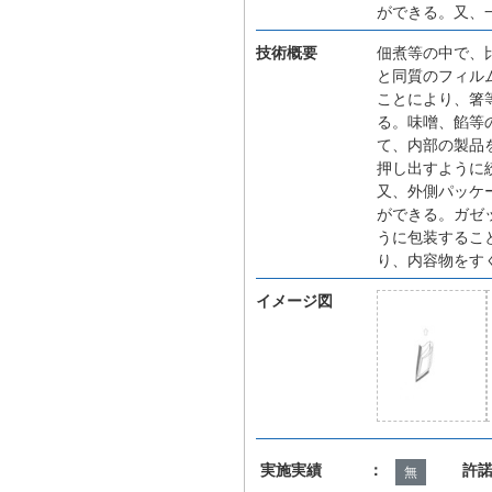
ができる。又、
技術概要
佃煮等の中で、
と同質のフィル
ことにより、箸
る。味噌、餡等
て、内部の製品
押し出すように
又、外側パッケ
ができる。ガゼ
うに包装するこ
り、内容物をす
イメージ図
実施実績 ：
許
無