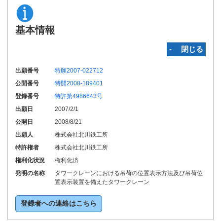
基本情報
‐ 閉じる
出願番号
特願2007-022712
公開番号
特開2008-189401
登録番号
特許第4986643号
出願日
2007/2/1
公開日
2008/8/21
出願人
株式会社北川鉄工所
特許権者
株式会社北川鉄工所
権利化状況
権利化済
発明の名称
タワークレーンにおける吊荷の位置表示方法及び吊荷位
置表示装置を備えたタワークレーン
登録者への連絡はこちら