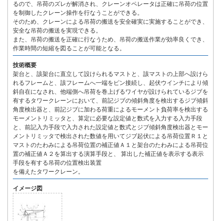
るので、吊荷のズレが解消され、クレーンオペレータは正確に吊荷の位置
を制御したクレーン操作を行なうことができる。
そのため、クレーンによる吊荷の搬送を安全確実に実施することができ、
安全な吊荷の搬送を実現できる。
また、吊荷の搬送を正確に行なうため、吊荷の搬送作業が効率良くでき、
作業時間の短縮を図ることが可能となる。
技術概要
架台と、該架台に直立して設けられるマストと、該マストの上部へ設けら
れるフレームと、該フレームへ一端をピン接続し、起伏ウインチにより傾
斜自在になされ、他端側へ吊荷を巻上げるワイヤが設けられているジブを
有するタワークレーンにおいて、前記ジブの傾斜角度を検出するジブ傾斜
角度検出器と、前記ジブに加わる荷重によるモーメント負荷率を検出する
モーメントリミッタと、算定に必要な設定値と数式を入力する入力手段
と、前記入力手段で入力された設定値と数式とジブ傾斜角度検出器とモー
メントリミッタで検出された数値を用いてジブ起伏による吊荷位置Ｒ１と
マストのたわみによる吊荷位置の補正値Ａ１と架台のたわみによる吊荷位
置の補正値Ａ２を算出する演算手段と、 算出した補正値を表示する表示
手段を有する吊荷の位置検出装置
を備えたタワークレーン。
イメージ図