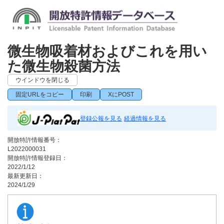
微生物吸着材およびこれを用い
た微生物殺菌方法
ウインドウを閉じる
固定URLをコピー
印刷
XにPOST
登録公報を見る
経過情報を見る
開放特許情報番号：
L2022000031
開放特許情報登録日：
2022/1/12
最新更新日：
2024/1/29