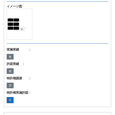
イメージ図
実施実績 ：
無
許諾実績 ：
無
特許権譲渡 ：
否
特許権実施許諾：
可