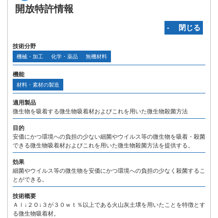
開放特許情報
‐ 閉じる
技術分野
機械・加工
化学・薬品
無機材料
機能
材料・素材の製造
適用製品
微生物を吸着する微生物吸着材およびこれを用いた微生物殺菌方法
目的
安価にかつ環境への負担の少ない細菌やウイルス等の微生物を吸着・殺菌
できる微生物吸着材およびこれを用いた微生物殺菌方法を提供する。
効果
細菌やウイルス等の微生物を安価にかつ環境への負担の少なく殺菌するこ
とができる。
技術概要
Ａｌ↓２Ｏ↓３が３０ｗｔ％以上である火山灰土壌を用いたことを特徴とす
る微生物吸着材。