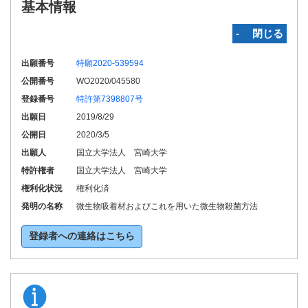
基本情報
‐ 閉じる
出願番号
特願2020-539594
公開番号
WO2020/045580
登録番号
特許第7398807号
出願日
2019/8/29
公開日
2020/3/5
出願人
国立大学法人 宮崎大学
特許権者
国立大学法人 宮崎大学
権利化状況
権利化済
発明の名称
微生物吸着材およびこれを用いた微生物殺菌方法
登録者への連絡はこちら