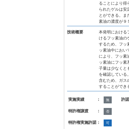
ることにより得
られたゲルは安
とができる。ま
素油の濃度が９
技術概要
本発明における
けるフッ素油の
するため、フッ
ッ素油中におい
により、フッ素
ッ素油にフッ素
子量は少なくと
を確認している
含むため、ガス
することができ
実施実績 ：
許
無
特許権譲渡 ：
否
特許権実施許諾：
可