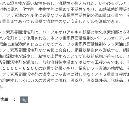
られる混合物が高い粘性を有し、流動性が抑えられた、いわゆるゲルと
定性に優れ、化学的、生物学的に極めて不活性であり、加熱滅菌処理等
た、フッ素油のゲル化に必要なフッ素系界面活性剤の添加量は少量で十
５重量％であっても目視で流動性のない安定したゲルを形成できる。
フッ素系界面活性剤は、パーフルオロアルキル鎖部と炭化水素鎖部とを
ゲル化剤として使用される。本フッ素系界面活性剤のパーフルオロアル
素油に加熱溶解させることができる。フッ素系界面活性剤をフッ素油に
てフッ素系界面活性剤がひも状に会合し、網目状構造体を形成する。網
油の流動性が減少し、粘性が上昇することでゲル状組成物が得られる。
系界面活性剤を添加し、加熱溶解後室温まで冷却する工程のみであり、
も１５００～６２５０の範囲で効果があり、幅広いフッ素油の粘度域、
。フッ素系界面活性剤の濃度はフッ素油に対し少なくとも５重量％程度
の溶解性もしくはガスの透過性に優れ、医薬品、医薬部外品、化粧品、
る。
諾実績 ：
無