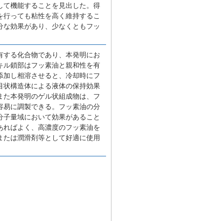
して機能することを見出した。得
を行っても粘性を高く維持するこ
分な効果があり、少なくともフッ
有する化合物であり、本発明にお
キル鎖部はフッ素油と親和性を有
添加し相溶させると、冷却時にフ
目状構造体による液体の保持効果
また本発明のゲル状組成物は、フ
容易に調製できる。フッ素油の分
分子量域において効果があること
あればよく、高濃度のフッ素油を
または潤滑剤等として好適に使用