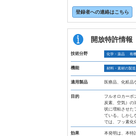
登録者への連絡はこちら
開放特許情報
技術分野
化学・薬品
有
機能
材料・素材の製造
適用製品
医療品、化粧品
目的
フルオロカーボ
炭素、空気）の
状に増粘させた
ている。しかし
では、フッ素化
効果
本発明は、本特