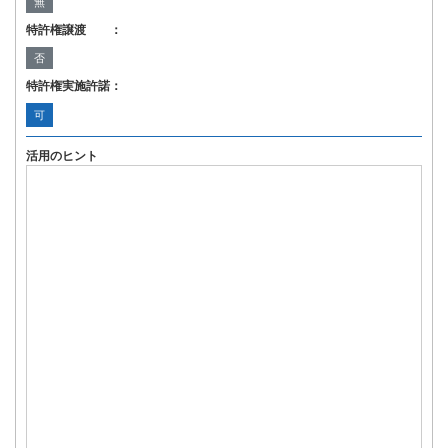
無
特許権譲渡 ：
否
特許権実施許諾：
可
活用のヒント