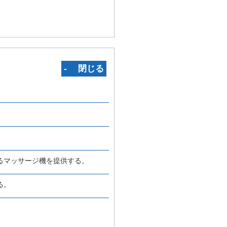
‐ 閉じる
るマッサージ機を提供する。
る。