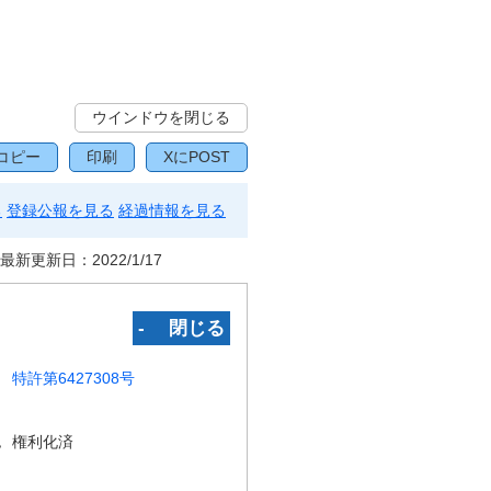
ウインドウを閉じる
コピー
印刷
XにPOST
る
登録公報を見る
経過情報を見る
最新更新日：
2022/1/17
‐ 閉じる
特許第6427308号
況
権利化済