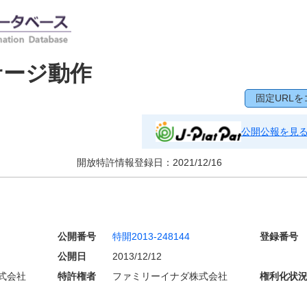
サージ動作
固定URLを
公開公報を見
開放特許情報登録日：
2021/12/16
公開番号
特開2013-248144
登録番号
公開日
2013/12/12
式会社
特許権者
ファミリーイナダ株式会社
権利化状