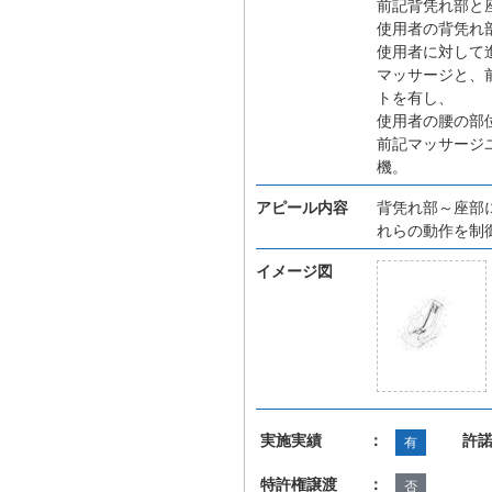
前記背凭れ部と
使用者の背凭れ
使用者に対して
マッサージと、
トを有し、
使用者の腰の部
前記マッサージ
機。
アピール内容
背凭れ部～座部
れらの動作を制
イメージ図
実施実績 ：
許
有
特許権譲渡 ：
否