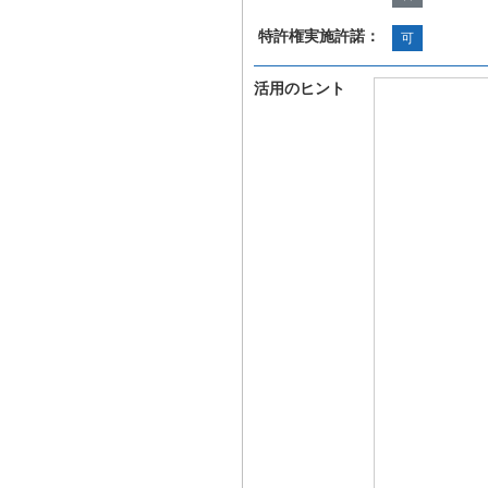
特許権実施許諾：
可
活用のヒント