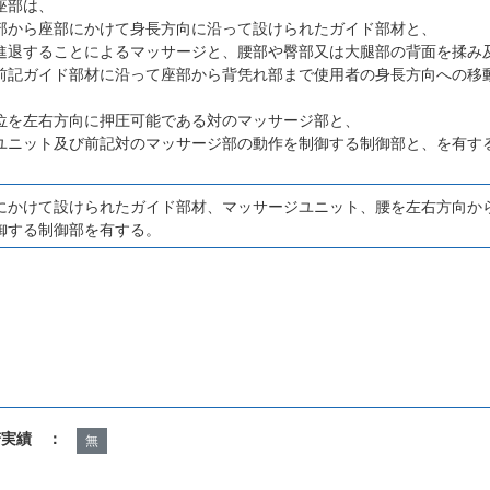
座部は、
部から座部にかけて身長方向に沿って設けられたガイド部材と、
進退することによるマッサージと、腰部や臀部又は大腿部の背面を揉み
前記ガイド部材に沿って座部から背凭れ部まで使用者の身長方向への移
位を左右方向に押圧可能である対のマッサージ部と、
ユニット及び前記対のマッサージ部の動作を制御する制御部と、を有す
にかけて設けられたガイド部材、マッサージユニット、腰を左右方向か
御する制御部を有する。
諾実績 ：
無