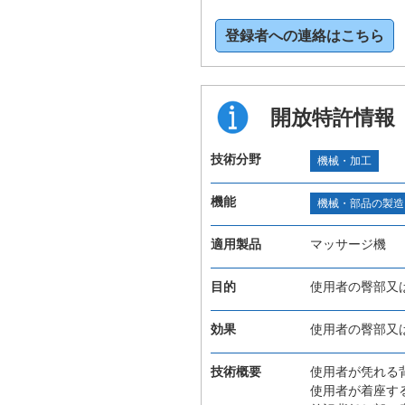
登録者への連絡はこちら
開放特許情報
技術分野
機械・加工
機能
機械・部品の製造
適用製品
マッサージ機
目的
使用者の臀部又
効果
使用者の臀部又
技術概要
使用者が凭れる
使用者が着座す