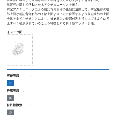
該座部に着座した被施療者の上半身を後方から支持する背凭れ部と、
該背凭れ部を起伏動させるアクチュエータとを備え、
前記アクチュエータによる前記背凭れ部の後傾に連動して、前記座部の後
部上面が前記背凭れ部の下部上面より上方に位置するよう前記座部の上面
全体を上昇させることにより、被施療者の臀部付近を押し上げるように押
圧すべく構成されていることを特徴とする椅子型マッサージ機。
イメージ図
実施実績 ：
有
許諾実績 ：
無
特許権譲渡 ：
否