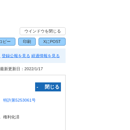
ウインドウを閉じる
コピー
印刷
XにPOST
る
登録公報を見る
経過情報を見る
最新更新日：
2022/1/17
‐ 閉じる
特許第5253061号
況
権利化済