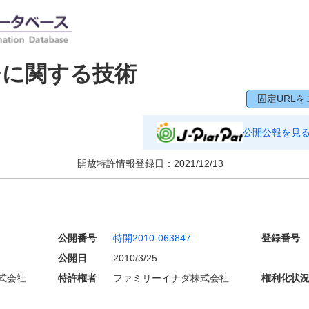
チに関する技術
固定URLを
公開公報を見
開放特許情報登録日：
2021/12/13
公開番号
特開2010-063847
登録番号
公開日
2010/3/25
式会社
特許権者
ファミリーイナダ株式会社
権利化状