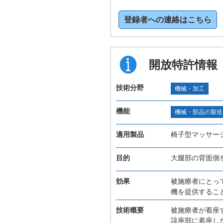
登録者への連絡はこちら
開放特許情報
技術分野
機械・加工
機能
機械・部品の製造
適用製品
椅子型マッサー
目的
大腿部の背面側
効果
被施療者にとっ
機を提供するこ
技術概要
被施療者が着座
該座部に着座し