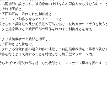
左右両側部に設けられ、被施療者の上腕を左右両側方から挟む方向で、
る上腕押圧部と、
上下回動可能に設けられた脚載部と、
クライニング動作させるアクチュエータと、
設けられて昇降動作及び前後動作可能であり、被施療者の上半身を後方
ータと施療機構と上腕押圧部の動作を制御する制御部とを備え、
により被施療者の上腕部を押圧し、
方に回動させた状態で、
ータによる背凭れ部の起立動作に連動して前記施療機構を上昇動作及び
動作を行うよう制御することを特徴とする椅子型マッサージ機。
持ち上げつつ背凭れ部を起こした状態から、マッサージ機構を押出すこ