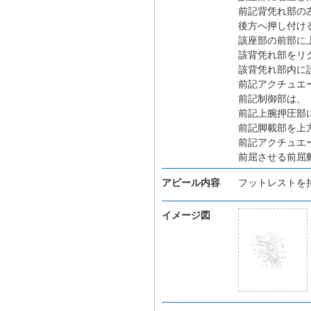
前記背凭れ部の
後方へ押し付け
該座部の前部に
該背凭れ部をリ
該背凭れ部内に
前記アクチュエ
前記制御部は、
前記上腕押圧部
前記脚載部を上
前記アクチュエ
前屈させる前屈
アピール内容
フットレストを
イメージ図