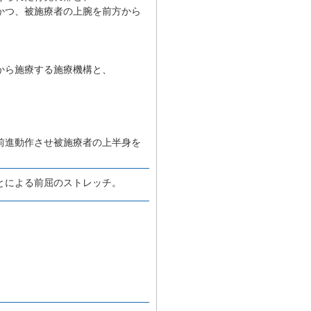
かつ、被施療者の上腕を前方から
から施療する施療機構と、
前進動作させ被施療者の上半身を
とによる前屈のストレッチ。