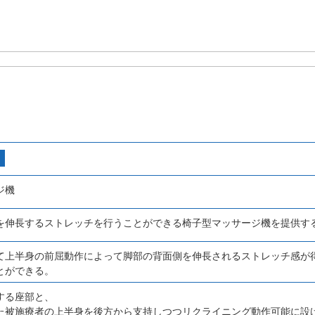
ジ機
を伸長するストレッチを行うことができる椅子型マッサージ機を提供す
て上半身の前屈動作によって脚部の背面側を伸長されるストレッチ感が
とができる。
する座部と、
た被施療者の上半身を後方から支持しつつリクライニング動作可能に設