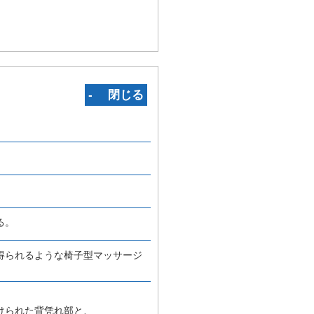
‐ 閉じる
る。
得られるような椅子型マッサージ
けられた背凭れ部と、