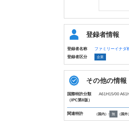
登録者情報
登録者名称
ファミリーイナダ
登録者区分
企業
その他の情報
国際特許分類
A61H15/00 A61
（IPC第8版）
関連特許
（国内）:
無
（国外