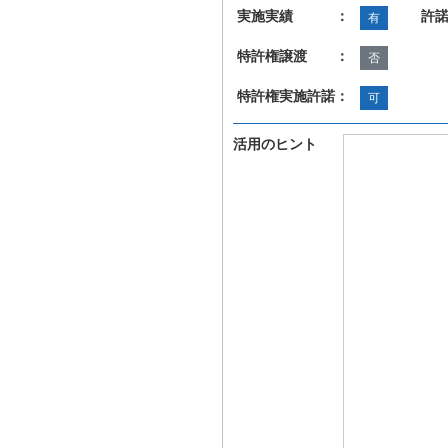
実施実績 ：
許
有
特許権譲渡 ：
否
特許権実施許諾：
可
活用のヒント