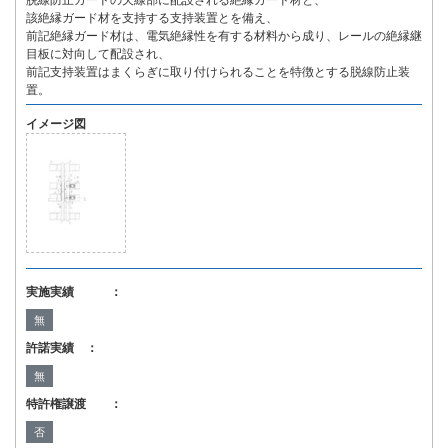
脱線防止ガードの欠線部に配設される絶縁ガード材と、
該絶縁ガード材を支持する支持装置とを備え、
前記絶縁ガード材は、電気絶縁性を有する材料から成り、レールの絶縁継
目板に対向して配設され、
前記支持装置はまくらぎに取り付けられることを特徴とする脱線防止装
置。
イメージ図
実施実績 ：
無
許諾実績 ：
無
特許権譲渡 ：
否