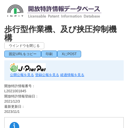
歩行型作業機、及び挟圧抑制機
構
ウインドウを閉じる
固定URLをコピー
印刷
XにPOST
公開公報を見る
登録公報を見る
経過情報を見る
開放特許情報番号：
L2021001845
開放特許情報登録日：
2021/12/3
最新更新日：
2023/11/1