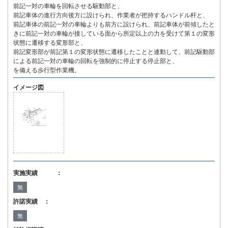
前記一対の車輪を回転させる駆動部と、
前記車体の進行方向後方に設けられ、作業者が把持するハンドル杆と、
前記車体の前記一対の車輪よりも前方に設けられ、前記車体が前傾したと
きに前記一対の車輪が接している面から所定以上の力を受けて第１の変形
状態に遷移する変形部と、
前記変形部が前記第１の変形状態に遷移したことと連動して、前記駆動部
による前記一対の車輪の回転を強制的に停止する停止部と、
を備える歩行型作業機。
イメージ図
実施実績 ：
無
許諾実績 ：
無