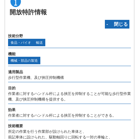
開放特許情報
‐ 閉じる
技術分野
食品・バイオ
輸送
機能
機械・部品の製造
適用製品
歩行型作業機、及び挟圧抑制機構
目的
作業者に対するハンドル杆による挟圧を抑制することが可能な歩行型作業
機、及び挟圧抑制機構を提供する。
効果
作業者に対するハンドル杆による挟圧を抑制することができる。
技術概要
所定の作業を行う作業部が設けられた車体と、
前記車体に設けられた、駆動軸回りに回転する一対の車輪と、