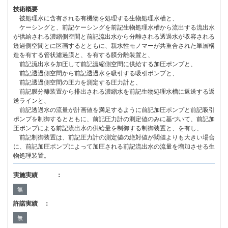
技術概要
被処理水に含有される有機物を処理する生物処理水槽と、
ケーシングと、前記ケーシングを前記生物処理水槽から流出する流出水
が供給される濃縮側空間と前記流出水から分離される透過水が収容される
透過側空間とに区画するとともに、親水性モノマーが共重合された単層構
造を有する管状濾過膜と、を有する膜分離装置と、
前記流出水を加圧して前記濃縮側空間に供給する加圧ポンプと、
前記透過側空間から前記透過水を吸引する吸引ポンプと、
前記透過側空間の圧力を測定する圧力計と、
前記膜分離装置から排出される濃縮水を前記生物処理水槽に返送する返
送ラインと、
前記透過水の流量が計画値を満足するように前記加圧ポンプと前記吸引
ポンプを制御するとともに、前記圧力計の測定値のみに基づいて、前記加
圧ポンプによる前記流出水の供給量を制御する制御装置と、を有し、
前記制御装置は、前記圧力計の測定値の絶対値が閾値よりも大きい場合
に、前記加圧ポンプによって加圧される前記流出水の流量を増加させる生
物処理装置。
実施実績 ：
無
許諾実績 ：
無