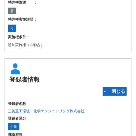
特許権譲渡 ：
否
特許権実施許諾：
可
実施権条件：
通常実施権（非独占）
登録者情報
‐ 閉じる
登録者名称
三菱重工環境・化学エンジニアリング株式会社
登録者区分
企業
都道府県