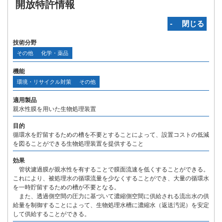
開放特許情報
‐ 閉じる
技術分野
その他
化学・薬品
機能
環境・リサイクル対策
その他
適用製品
親水性膜を用いた生物処理装置
目的
循環水を貯留するための槽を不要とすることによって、設置コストの低減
を図ることができる生物処理装置を提供すること
効果
管状濾過膜が親水性を有することで膜面流速を低くすることができる。
これにより、被処理水の循環流量を少なくすることができ、大量の循環水
を一時貯留するための槽が不要となる。
また、透過側空間の圧力に基づいて濃縮側空間に供給される流出水の供
給量を制御することによって、生物処理水槽に濃縮水（返送汚泥）を安定
して供給することができる。