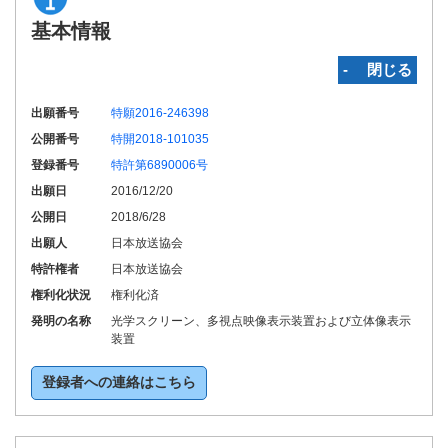
基本情報
‐ 閉じる
出願番号
特願2016-246398
公開番号
特開2018-101035
登録番号
特許第6890006号
出願日
2016/12/20
公開日
2018/6/28
出願人
日本放送協会
特許権者
日本放送協会
権利化状況
権利化済
発明の名称
光学スクリーン、多視点映像表示装置および立体像表示
装置
登録者への連絡はこちら