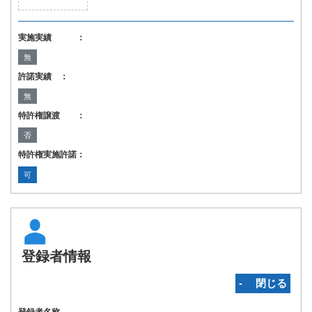
実施実績 ：
無
許諾実績 ：
無
特許権譲渡 ：
否
特許権実施許諾：
可
登録者情報
‐ 閉じる