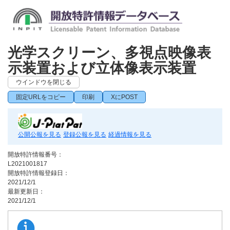
光学スクリーン、多視点映像表
示装置および立体像表示装置
ウインドウを閉じる
固定URLをコピー
印刷
XにPOST
公開公報を見る
登録公報を見る
経過情報を見る
開放特許情報番号：
L2021001817
開放特許情報登録日：
2021/12/1
最新更新日：
2021/12/1