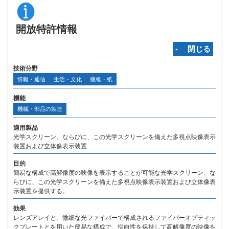
開放特許情報
‐ 閉じる
技術分野
情報・通信
生活・文化
繊維・紙
機能
機械・部品の製造
適用製品
光学スクリーン、ならびに、この光学スクリーンを備えた多視点映像表示
装置および立体像表示装置
目的
簡易な構成で高解像度の映像を表示することが可能な光学スクリーン、な
らびに、この光学スクリーンを備えた多視点映像表示装置および立体像表
示装置を提供する。
効果
レンズアレイと、微細な光ファイバーで構成されるファイバーオプティッ
クプレートとを用いた簡易な構成で、指向性を保持して高解像度の映像を