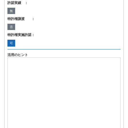
許諾実績 ：
無
特許権譲渡 ：
否
特許権実施許諾：
可
活用のヒント