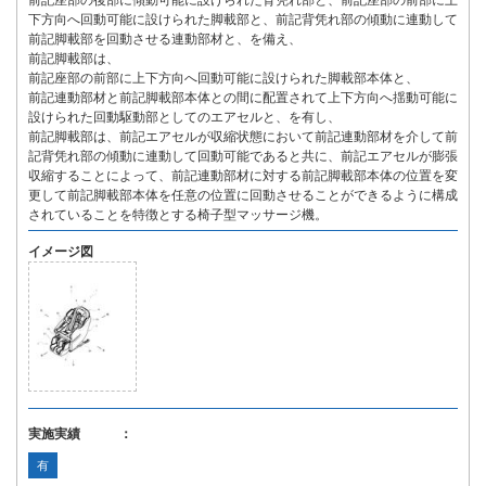
前記座部の後部に傾動可能に設けられた背凭れ部と、前記座部の前部に上
下方向へ回動可能に設けられた脚載部と、前記背凭れ部の傾動に連動して
前記脚載部を回動させる連動部材と、を備え、
前記脚載部は、
前記座部の前部に上下方向へ回動可能に設けられた脚載部本体と、
前記連動部材と前記脚載部本体との間に配置されて上下方向へ揺動可能に
設けられた回動駆動部としてのエアセルと、を有し、
前記脚載部は、前記エアセルが収縮状態において前記連動部材を介して前
記背凭れ部の傾動に連動して回動可能であると共に、前記エアセルが膨張
収縮することによって、前記連動部材に対する前記脚載部本体の位置を変
更して前記脚載部本体を任意の位置に回動させることができるように構成
されていることを特徴とする椅子型マッサージ機。
イメージ図
実施実績 ：
有