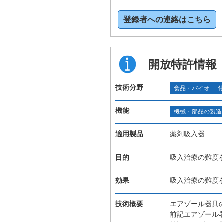
登録者への連絡はこちら
開放特許情報
技術分野
食品・バイオ
機能
機械・部品の製造
適用製品
薬剤吸入器
目的
吸入治療の難度
効果
吸入治療の難度
技術概要
エアゾール器具
前記エアゾール