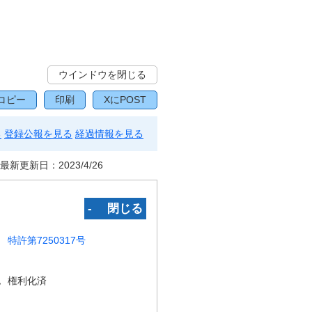
ウインドウを閉じる
コピー
印刷
XにPOST
る
登録公報を見る
経過情報を見る
最新更新日：
2023/4/26
‐ 閉じる
特許第7250317号
況
権利化済