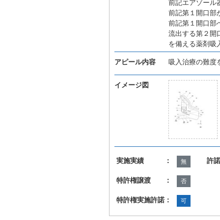
前記エアゾール
前記第１開口部
前記第１開口部
流出する第２開
を備える薬剤吸
アピール内容
吸入治療の難度
イメージ図
実施実績 ：
許
無
特許権譲渡 ：
否
特許権実施許諾：
可