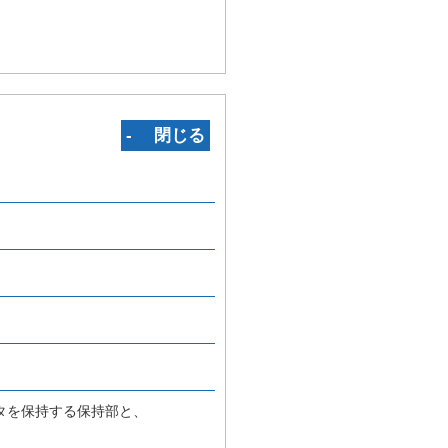
‐ 閉じる
タを保持する保持部と、