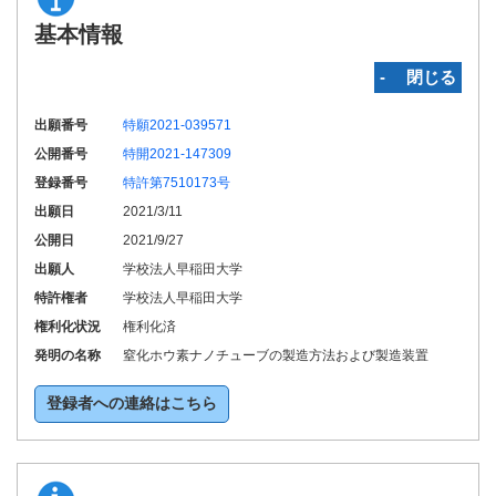
基本情報
‐ 閉じる
出願番号
特願2021-039571
公開番号
特開2021-147309
登録番号
特許第7510173号
出願日
2021/3/11
公開日
2021/9/27
出願人
学校法人早稲田大学
特許権者
学校法人早稲田大学
権利化状況
権利化済
発明の名称
窒化ホウ素ナノチューブの製造方法および製造装置
登録者への連絡はこちら