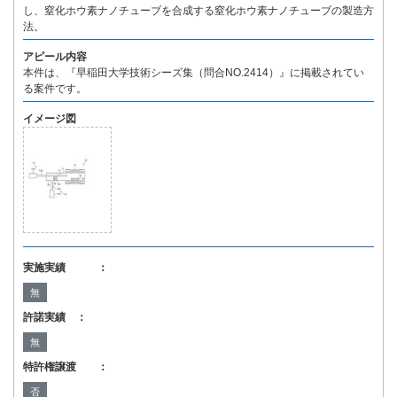
し、窒化ホウ素ナノチューブを合成する窒化ホウ素ナノチューブの製造方
法。
アピール内容
本件は、『早稲田大学技術シーズ集（問合NO.2414）』に掲載されてい
る案件です。
イメージ図
実施実績 ：
無
許諾実績 ：
無
特許権譲渡 ：
否