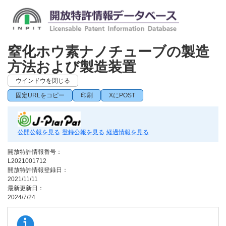
窒化ホウ素ナノチューブの製造
方法および製造装置
ウインドウを閉じる
固定URLをコピー
印刷
XにPOST
公開公報を見る
登録公報を見る
経過情報を見る
開放特許情報番号：
L2021001712
開放特許情報登録日：
2021/11/11
最新更新日：
2024/7/24