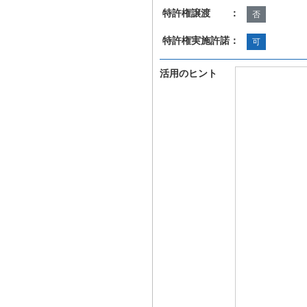
特許権譲渡 ：
否
特許権実施許諾：
可
活用のヒント