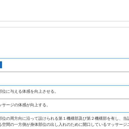
部位に与える体感を向上させる。
ッサージの体感が向上する。
部位の周方向に沿って設けられる第１機構部及び第２機構部を有し、当
る空間の一方側が身体部位の出し入れのために開口しているマッサージ