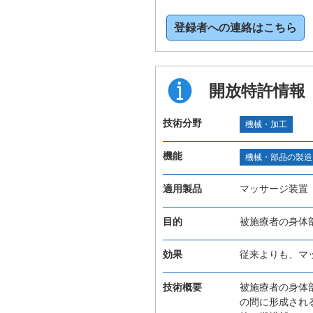
登録者への連絡はこちら
開放特許情報
技術分野
機械・加工
機能
機械・部品の製造
適用製品
マッサージ装置
目的
被施療者の身体
効果
従来よりも、マ
技術概要
被施療者の身体
の間に形成され