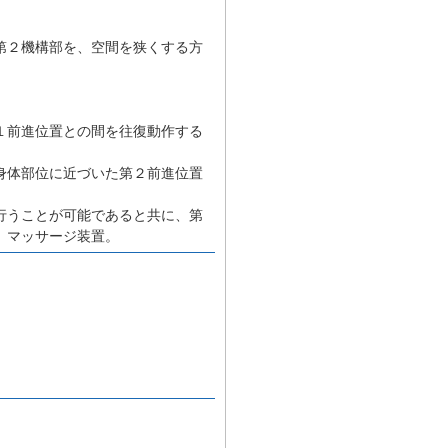
第２機構部を、空間を狭くする方
１前進位置との間を往復動作する
身体部位に近づいた第２前進位置
行うことが可能であると共に、第
、マッサージ装置。