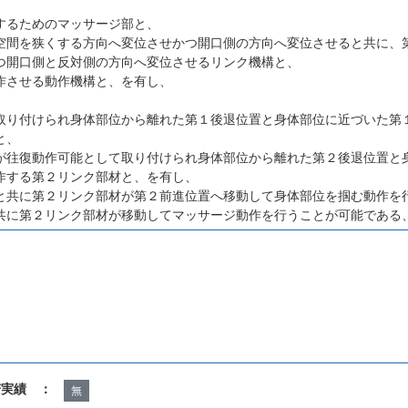
するためのマッサージ部と、
空間を狭くする方向へ変位させかつ開口側の方向へ変位させると共に、
つ開口側と反対側の方向へ変位させるリンク機構と、
作させる動作機構と、を有し、
取り付けられ身体部位から離れた第１後退位置と身体部位に近づいた第
と、
が往復動作可能として取り付けられ身体部位から離れた第２後退位置と
作する第２リンク部材と、を有し、
と共に第２リンク部材が第２前進位置へ移動して身体部位を掴む動作を
共に第２リンク部材が移動してマッサージ動作を行うことが可能である
諾実績 ：
無