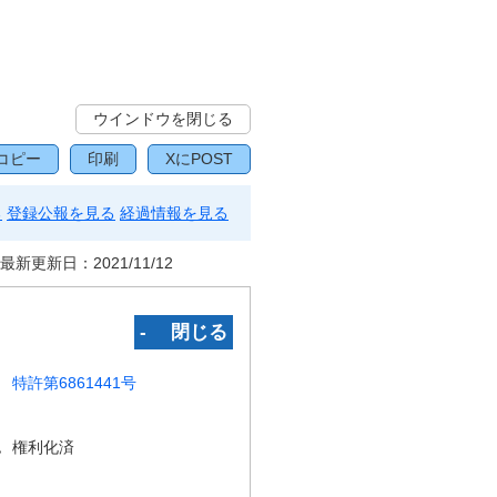
ウインドウを閉じる
コピー
印刷
XにPOST
る
登録公報を見る
経過情報を見る
最新更新日：
2021/11/12
‐ 閉じる
特許第6861441号
況
権利化済