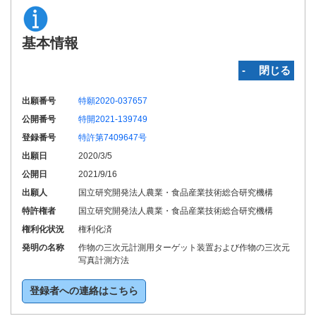
基本情報
‐ 閉じる
出願番号
特願2020-037657
公開番号
特開2021-139749
登録番号
特許第7409647号
出願日
2020/3/5
公開日
2021/9/16
出願人
国立研究開発法人農業・食品産業技術総合研究機構
特許権者
国立研究開発法人農業・食品産業技術総合研究機構
権利化状況
権利化済
発明の名称
作物の三次元計測用ターゲット装置および作物の三次元
写真計測方法
登録者への連絡はこちら