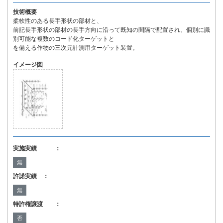
技術概要
柔軟性のある長手形状の部材と、
前記長手形状の部材の長手方向に沿って既知の間隔で配置され、個別に識
別可能な複数のコード化ターゲットと
を備える作物の三次元計測用ターゲット装置。
イメージ図
実施実績 ：
無
許諾実績 ：
無
特許権譲渡 ：
否