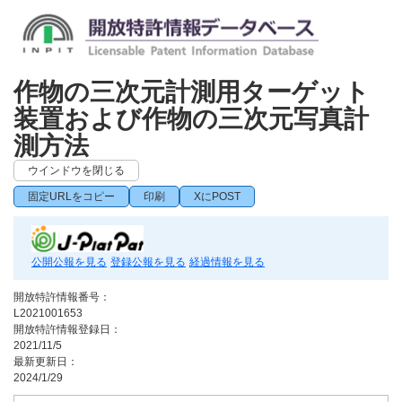
作物の三次元計測用ターゲット
装置および作物の三次元写真計
測方法
ウインドウを閉じる
固定URLをコピー
印刷
XにPOST
公開公報を見る
登録公報を見る
経過情報を見る
開放特許情報番号：
L2021001653
開放特許情報登録日：
2021/11/5
最新更新日：
2024/1/29