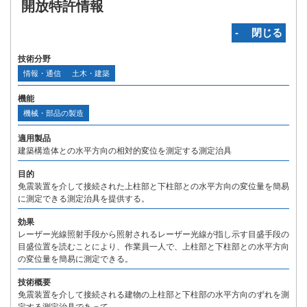
開放特許情報
‐ 閉じる
技術分野
情報・通信
土木・建築
機能
機械・部品の製造
適用製品
建築構造体との水平方向の相対的変位を測定する測定治具
目的
免震装置を介して接続された上柱部と下柱部との水平方向の変位量を簡易
に測定できる測定治具を提供する。
効果
レーザー光線照射手段から照射されるレーザー光線が指し示す目盛手段の
目盛位置を読むことにより、作業員一人で、上柱部と下柱部との水平方向
の変位量を簡易に測定できる。
技術概要
免震装置を介して接続される建物の上柱部と下柱部の水平方向のずれを測