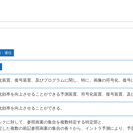
報・通信
化装置、復号装置、及びプログラムに関し、特に、画像の符号化、復号
化効率を向上させることができる予測装置、符号化装置、復号装置、及
化効率を向上させることができる。
ックに対して、参照画素の集合を複数特定する特定部と、
定した複数の前記参照画素の集合の各々から、イントラ予測により、予