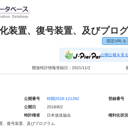
化装置、復号装置、及びプロ
固定URLを
公開公報を見
開放特許情報登録日：
2021/11/2
公開番号
特開2018-121282
登録番号
公開日
2018/8/2
特許権者
日本放送協会
権利化状
置、復号装置、及びプログラム