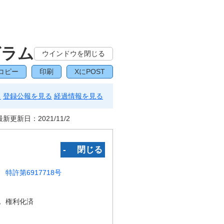
グラム
ウインドウを閉じる
コピー
印刷
XにPOST
る
登録公報を見る
経過情報を見る
最新更新日：
2021/11/2
‐ 閉じる
特許第6917718号
況
権利化済