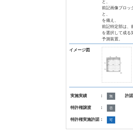
と、
前記画像ブロッ
と、
を備え、
前記特定部は、
を選択して成る
予測装置。
イメージ図
実施実績 ：
許
無
特許権譲渡 ：
否
特許権実施許諾：
可