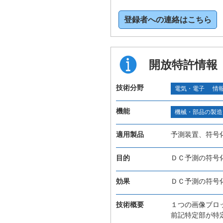
登録者への連絡はこちら
開放特許情報
技術分野
電気・電子
情
機能
機械・部品の製造
適用製品
予測装置、符号
目的
ＤＣ予測の符号
効果
ＤＣ予測の符号
技術概要
１つの画像ブロ
前記特定部が特