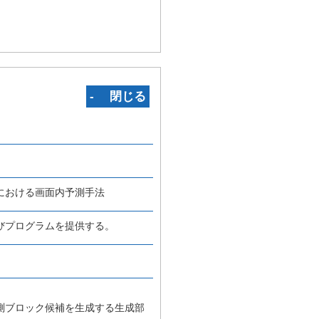
‐ 閉じる
における画面内予測手法
びプログラムを提供する。
測ブロック候補を生成する生成部