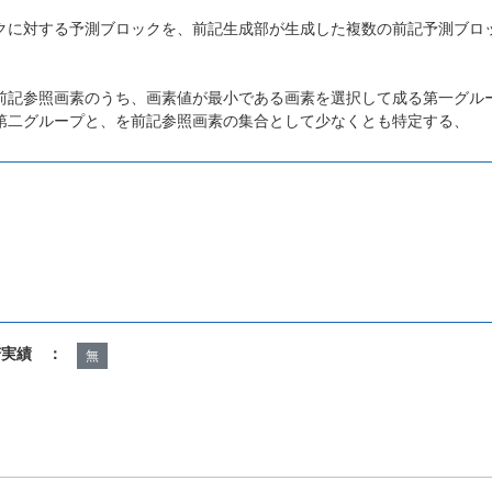
クに対する予測ブロックを、前記生成部が生成した複数の前記予測ブロ
前記参照画素のうち、画素値が最小である画素を選択して成る第一グル
第二グループと、を前記参照画素の集合として少なくとも特定する、
諾実績 ：
無