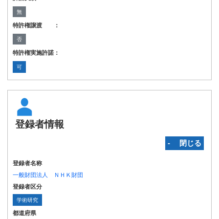
無
特許権譲渡 ：
否
特許権実施許諾：
可
登録者情報
‐ 閉じる
登録者名称
一般財団法人 ＮＨＫ財団
登録者区分
学術研究
都道府県