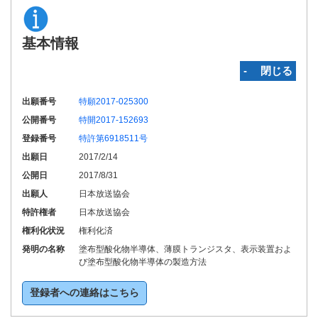
基本情報
‐ 閉じる
出願番号
特願2017-025300
公開番号
特開2017-152693
登録番号
特許第6918511号
出願日
2017/2/14
公開日
2017/8/31
出願人
日本放送協会
特許権者
日本放送協会
権利化状況
権利化済
発明の名称
塗布型酸化物半導体、薄膜トランジスタ、表示装置およ
び塗布型酸化物半導体の製造方法
登録者への連絡はこちら