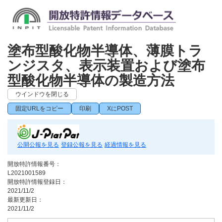
塗布型酸化物半導体、薄膜トラ
ンジスタ、表示装置および塗布
型酸化物半導体の製造方法
ウインドウを閉じる
固定URLをコピー
印刷
XにPOST
公開公報を見る
登録公報を見る
経過情報を見る
開放特許情報番号：
L2021001589
開放特許情報登録日：
2021/11/2
最新更新日：
2021/11/2