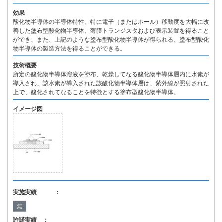
効果
酸化物半導体の半導体特性、特に電子（またはホール）移動度を大幅に改
善した塗布型酸化物半導体、薄膜トランジスタおよび表示装置を得ること
ができ、また、上記のような塗布型酸化物半導体が得られる、塗布型酸化
物半導体の製造方法を得ることができる。
技術概要
所定の酸化物半導体溶液を塗布、乾燥してなる酸化物半導体層内に水素が
導入され、該水素が導入された該酸化物半導体層は、紫外線が照射された
上で、酸化されてなることを特徴とする塗布型酸化物半導体。
イメージ図
実施実績 ：
無
許諾実績 ：