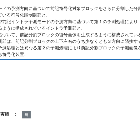
ードの予測方向に基づいて前記符号化対象ブロックをさらに分割した分
ている符号化順制御部と、
び前記イントラ予測モードの予測方向に基づいて第１の予測処理により
るように構成されているイントラ予測部と、
基づいて、前記分割ブロックの復号画像を生成するように構成されてい
測部は、前記分割ブロックの上下左右のうち少なくとも３方向に隣接す
予測処理とは異なる第２の予測処理により前記分割ブロックの予測画像
る符号化装置。
諾実績 ：
無