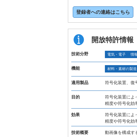
登録者への連絡はこちら
開放特許情報
技術分野
電気・電子
情
機能
材料・素材の製造
適用製品
符号化装置、復
目的
符号化装置によ
精度や符号化効
効果
符号化装置によ
精度や符号化効
技術概要
動画像を構成す