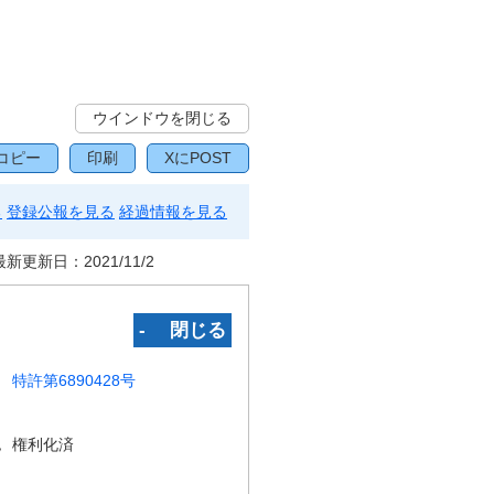
ウインドウを閉じる
コピー
印刷
XにPOST
る
登録公報を見る
経過情報を見る
最新更新日：
2021/11/2
‐ 閉じる
特許第6890428号
況
権利化済