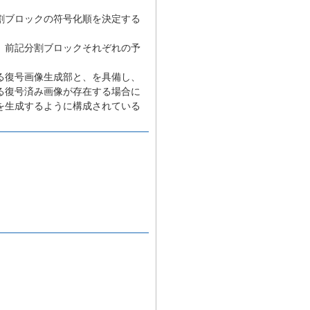
割ブロックの符号化順を決定する
、前記分割ブロックそれぞれの予
る復号画像生成部と、を具備し、
る復号済み画像が存在する場合に
を生成するように構成されている