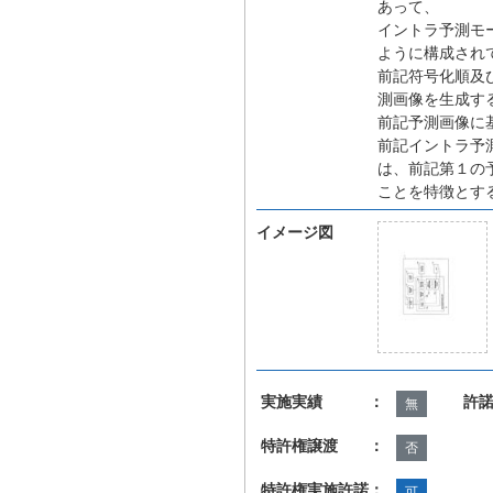
あって、
イントラ予測モ
ように構成され
前記符号化順及
測画像を生成す
前記予測画像に
前記イントラ予
は、前記第１の
ことを特徴とす
イメージ図
実施実績 ：
許
無
特許権譲渡 ：
否
特許権実施許諾：
可