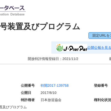
復号装置及びプログラム
固定URLを
公開公報を見
開放特許情報登録日：
2021/11/2
公開番号
特開2017-139758
登録番号
公開日
2017/8/10
特許権者
日本放送協会
権利化状
置及びプログラム