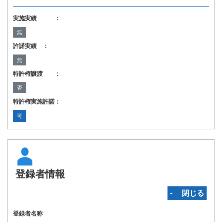
実施実績 ：
無
許諾実績 ：
無
特許権譲渡 ：
否
特許権実施許諾：
可
登録者情報
‐ 閉じる
登録者名称