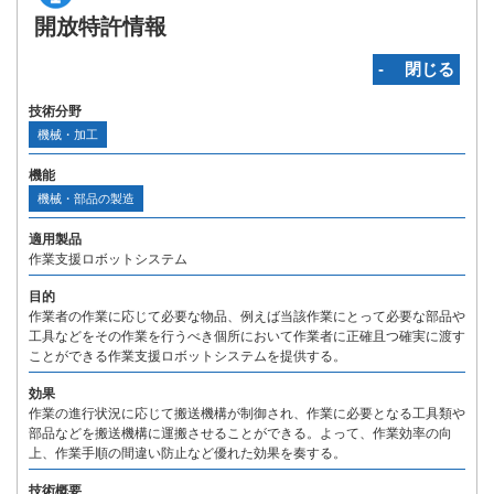
開放特許情報
‐ 閉じる
技術分野
機械・加工
機能
機械・部品の製造
適用製品
作業支援ロボットシステム
目的
作業者の作業に応じて必要な物品、例えば当該作業にとって必要な部品や
工具などをその作業を行うべき個所において作業者に正確且つ確実に渡す
ことができる作業支援ロボットシステムを提供する。
効果
作業の進行状況に応じて搬送機構が制御され、作業に必要となる工具類や
部品などを搬送機構に運搬させることができる。よって、作業効率の向
上、作業手順の間違い防止など優れた効果を奏する。
技術概要