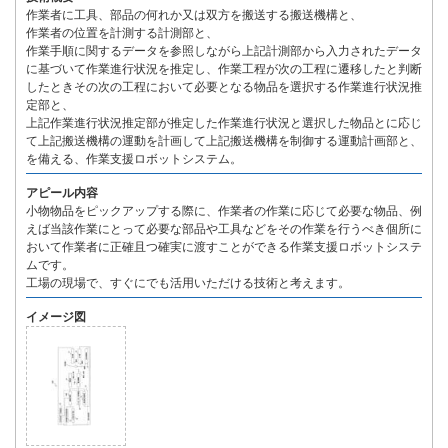
作業者に工具、部品の何れか又は双方を搬送する搬送機構と、
作業者の位置を計測する計測部と、
作業手順に関するデータを参照しながら上記計測部から入力されたデータ
に基づいて作業進行状況を推定し、作業工程が次の工程に遷移したと判断
したときその次の工程において必要となる物品を選択する作業進行状況推
定部と、
上記作業進行状況推定部が推定した作業進行状況と選択した物品とに応じ
て上記搬送機構の運動を計画して上記搬送機構を制御する運動計画部と、
を備える、作業支援ロボットシステム。
アピール内容
小物物品をピックアップする際に、作業者の作業に応じて必要な物品、例
えば当該作業にとって必要な部品や工具などをその作業を行うべき個所に
おいて作業者に正確且つ確実に渡すことができる作業支援ロボットシステ
ムです。
工場の現場で、すぐにでも活用いただける技術と考えます。
イメージ図