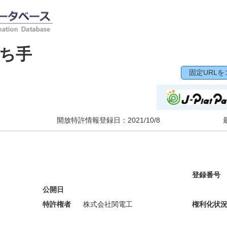
ち手
固定URLを
開放特許情報登録日：
2021/10/8
登録番号
公開日
特許権者
株式会社関電工
権利化状