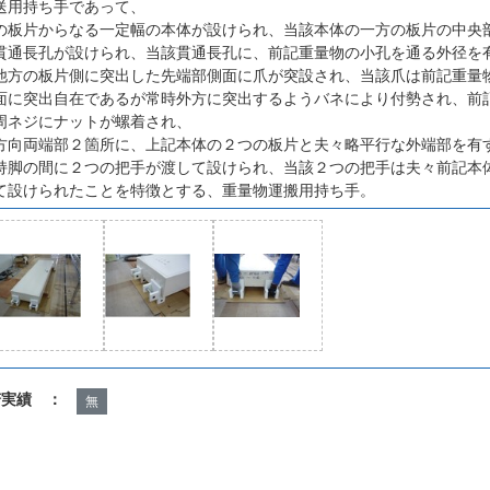
送用持ち手であって、
の板片からなる一定幅の本体が設けられ、当該本体の一方の板片の中央
貫通長孔が設けられ、当該貫通長孔に、前記重量物の小孔を通る外径を
他方の板片側に突出した先端部側面に爪が突設され、当該爪は前記重量
面に突出自在であるが常時外方に突出するようバネにより付勢され、前
周ネジにナットが螺着され、
方向両端部２箇所に、上記本体の２つの板片と夫々略平行な外端部を有
持脚の間に２つの把手が渡して設けられ、当該２つの把手は夫々前記本
て設けられたことを特徴とする、重量物運搬用持ち手。
諾実績 ：
無