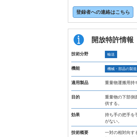
登録者への連絡はこちら
開放特許情報
技術分野
輸送
機能
機械・部品の製造
適用製品
重量物運搬用持
目的
重量物の下部側
供する。
効果
持ち手の把手を
がない。
技術概要
一対の相対向す