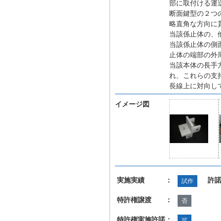
部に取付ける運
断面鍵型の２つ
略直角な方向に
当該係止体の、
当該係止体の側
止体の端部の外
当該本体の長手
れ、これらの支
長線上に対向し
イメージ図
実施実績 ：
許
試作
特許権譲渡 ：
否
特許権実施許諾：
可