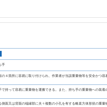
ち手
面の４箇所に容易に取り付けられ、作業者が当該重量物等を安全かつ容
手で持って容易に重量物を運搬できる。また、持ち手の重量物への装着
る側面又は背面の端縁部に夫々複数の小孔を有する略直方体形状の重量