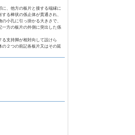
部に、他方の板片と接する端縁に
有する棒状の係止体が貫通され、
物の小孔に引っ掛かる大きさで、
記一方の板片の外側に突出した係
する支持脚が相対向して設けら
体の２つの前記各板片又はその延