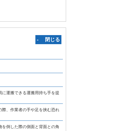
‐ 閉じる
易に運搬できる運搬用持ち手を提
の際、作業者の手や足を挟む恐れ
物を倒した際の側面と背面との角