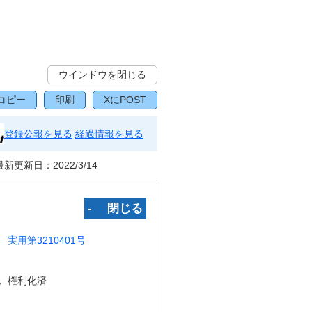
ウインドウを閉じる
コピー
印刷
XにPOST
登録公報を見る
経過情報を見る
最新更新日：
2022/3/14
‐ 閉じる
実用第3210401号
況
権利化済