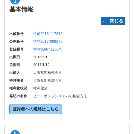
基本情報
‐ 閉じる
出願番号
特願2016-117312
公開番号
特開2017-009276
登録番号
特許第6671250号
出願日
2016/6/13
公開日
2017/1/12
出願人
大阪瓦斯株式会社
特許権者
大阪瓦斯株式会社
権利化状況
権利化済
発明の名称
ヒートポンプシステムの検査方法
登録者への連絡はこちら