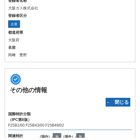
登録者名称
大阪ガス株式会社
登録者区分
企業
都道府県
大阪府
名前
岡﨑 豊野
その他の情報
‐ 閉じる
国際特許分類
（IPC第8版）
F25B1/00 F25B43/00 F25B49/02
関連特許
（国内）:
無
（国外）:
無