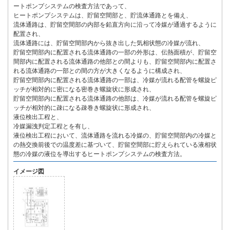
ートポンプシステムの検査方法であって、
ヒートポンプシステムは、貯留空間部と、貯流体通路とを備え、
流体通路は、貯留空間部の内部を鉛直方向に沿って冷媒が通過するように
配置され、
流体通路には、貯留空間部内から抜き出した気相状態の冷媒が流れ、
貯留空間部内に配置される流体通路の一部の外形は、伝熱面積が、貯留空
間部内に配置される流体通路の他部との間よりも、貯留空間部内に配置さ
れる流体通路の一部との間の方が大きくなるように構成され、
貯留空間部内に配置される流体通路の一部は、冷媒が流れる配管を螺旋ピ
ッチが相対的に密になる密巻き螺旋状に形成され、
貯留空間部内に配置される流体通路の他部は、冷媒が流れる配管を螺旋ピ
ッチが相対的に疎になる疎巻き螺旋状に形成され、
液位検出工程と、
冷媒漏洩判定工程とを有し、
液位検出工程において、流体通路を流れる冷媒の、貯留空間部内の冷媒と
の熱交換前後での温度差に基づいて、貯留空間部に貯えられている液相状
態の冷媒の液位を導出するヒートポンプシステムの検査方法。
イメージ図