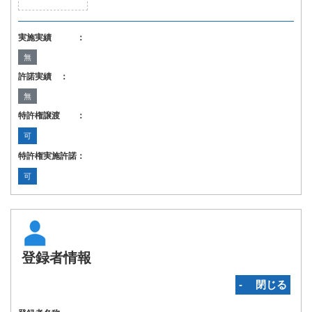
実施実績 ：
無
許諾実績 ：
無
特許権譲渡 ：
可
特許権実施許諾：
可
登録者情報
‐ 閉じる