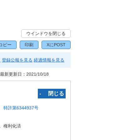
ウインドウを閉じる
コピー
印刷
XにPOST
る
登録公報を見る
経過情報を見る
最新更新日：
2021/10/18
‐ 閉じる
特許第6344937号
況
権利化済