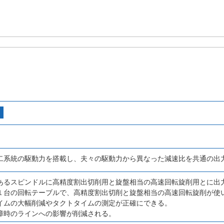
二系統の駆動力を搭載し、夫々の駆動力から異なった減速比を共通の出
あるスピンドルに高精度割出切削用と旋盤相当の高速回転旋削用とに出
１台の回転テーブルで、高精度割出切削と旋盤相当の高速回転旋削が使
イムの大幅削減やタクトタイムの測定が正確にできる。
障時のラインへの影響が削減される。