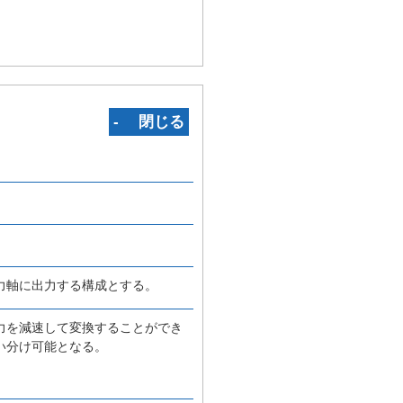
‐ 閉じる
力軸に出力する構成とする。
力を減速して変換することができ
い分け可能となる。