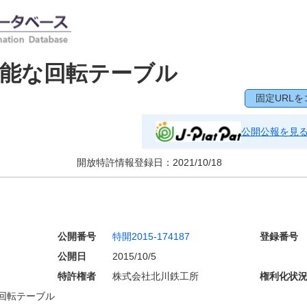
可能な回転テーブル
固定URLを
公開公報を見
開放特許情報登録日：
2021/10/18
公開番号
特開2015-174187
登録番号
公開日
2015/10/5
特許権者
株式会社北川鉄工所
権利化状
回転テーブル