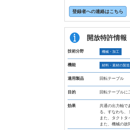
登録者への連絡はこちら
開放特許情報
技術分野
機械・加工
機能
材料・素材の製造
適用製品
回転テーブル
目的
回転テーブルに
効果
共通の出力軸で
る。すなわち、
また、タクトタ
また、機械の故