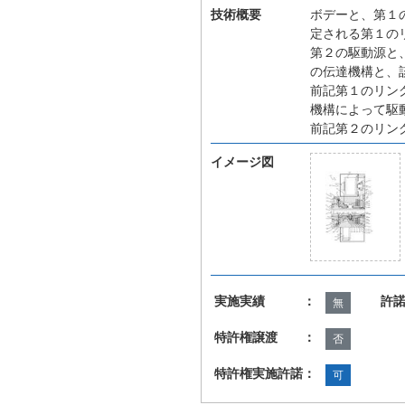
技術概要
ボデーと、第１
定される第１の
第２の駆動源と
の伝達機構と、
前記第１のリン
機構によって駆
前記第２のリン
イメージ図
実施実績 ：
許
無
特許権譲渡 ：
否
特許権実施許諾：
可