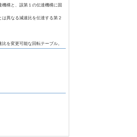
達機構と、該第１の伝達機構に固
とは異なる減速比を伝達する第２
速比を変更可能な回転テーブル。