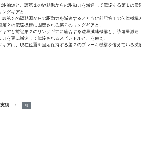
の駆動源と、該第１の駆動源からの駆動力を減速して伝達する第１の伝
リングギアと、
、該第２の駆動源からの駆動力を減速するとともに前記第１の伝達機構
該第２の伝達機構に固定される第２のリングギアと、
グギアと前記第２のリングギアに噛合する遊星減速機構と、該遊星減速
動力を更に減速して伝達されるスピンドルと、を備え、
グギアは、現在位置を固定保持する第２のブレーキ機構を備えている減
諾実績 ：
無