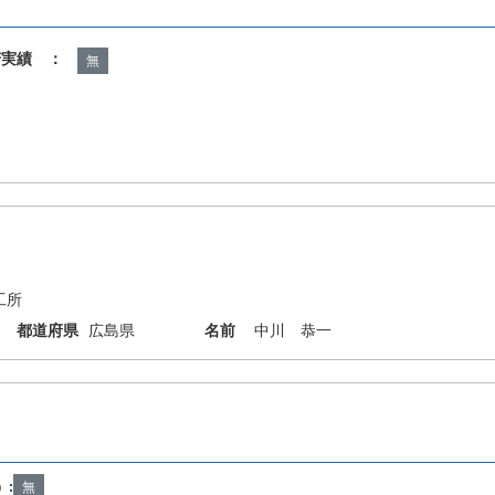
諾実績 ：
無
工所
都道府県
広島県
名前
中川 恭一
1/52