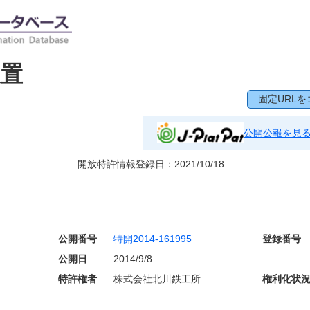
装置
固定URLを
公開公報を見
開放特許情報登録日：
2021/10/18
公開番号
特開2014-161995
登録番号
公開日
2014/9/8
特許権者
株式会社北川鉄工所
権利化状