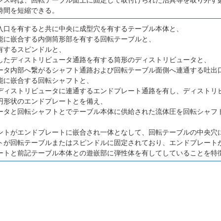
時間を短縮できる。
入口を有すると共に中央に成型穴を有するテーブル本体と、
能に嵌合する内側筒形部を有する回転テーブルと、
有するスピンドルと、
したディストリビュータ通路を有する筒形のディストリビュータと、
ータ内部へ繋がるシャフト通路および回転テーブル面側へ連通する吐出
能に嵌合する回転シャフトと、
ディストリビュータに連通するエンドプレート通路を有し、ディストリ
円形状のエンドプレートとを備え、
ータと回転シャフトとでテーブル本体に供給された流体圧を回転シャフ
ントがエンドプレートに嵌合され一体となして、回転テーブルの中央穴
トが回転テーブルまたはスピンドルに固定されており、エンドプレート
ートと前記テーブル本体との遊嵌部に弾性体を有してしていることを特