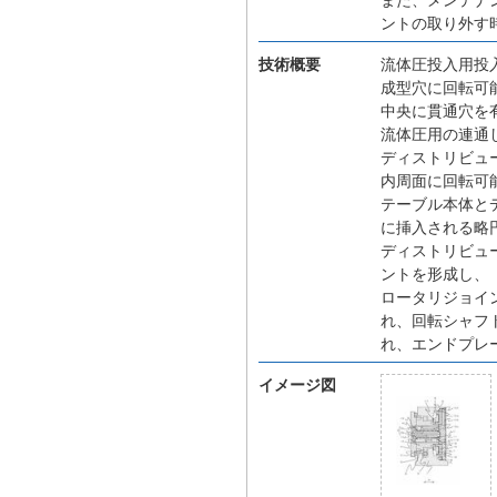
ントの取り外す
技術概要
流体圧投入用投
成型穴に回転可
中央に貫通穴を
流体圧用の連通
ディストリビュ
内周面に回転可
テーブル本体と
に挿入される略
ディストリビュ
ントを形成し、
ロータリジョイ
れ、回転シャフ
れ、エンドプレ
イメージ図