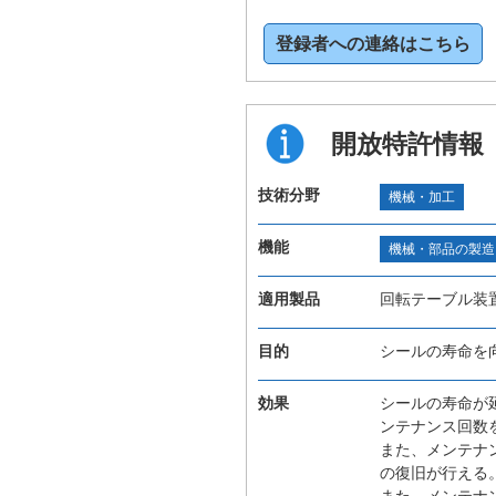
登録者への連絡はこちら
開放特許情報
技術分野
機械・加工
機能
機械・部品の製造
適用製品
回転テーブル装
目的
シールの寿命を
効果
シールの寿命が
ンテナンス回数
また、メンテナ
の復旧が行える
また、メンテナ