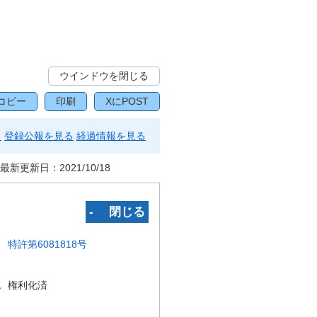
ウインドウを閉じる
コピー
印刷
XにPOST
る
登録公報を見る
経過情報を見る
最新更新日：
2021/10/18
‐ 閉じる
特許第6081818号
況
権利化済