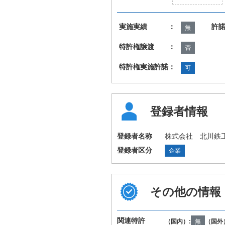
実施実績 ：
許
無
特許権譲渡 ：
否
特許権実施許諾：
可
登録者情報
登録者名称
株式会社 北川鉄
登録者区分
企業
その他の情報
国際特許分類
B23Q1/00 B23Q