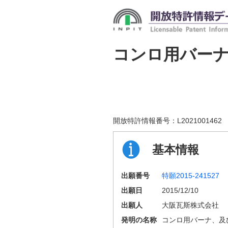
コンロ用バー
開放特許情報番号：
L2021001462
基本情報
出願番号
特願2015-241527
出願日
2015/12/10
出願人
大阪瓦斯株式会社
発明の名称
コンロ用バーナ、及