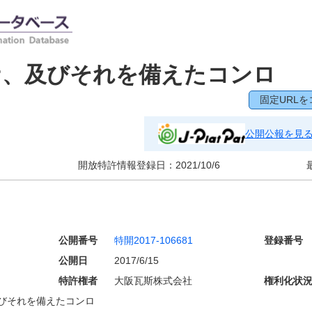
ナ、及びそれを備えたコンロ
固定URLを
公開公報を見
開放特許情報登録日：
2021/10/6
公開番号
特開2017-106681
登録番号
公開日
2017/6/15
特許権者
大阪瓦斯株式会社
権利化状
びそれを備えたコンロ