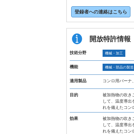
登録者への連絡はこちら
開放特許情報
技術分野
機械・加工
機能
機械・部品の製造
適用製品
コンロ用バーナ
目的
被加熱物の吹き
して、温度導出
れを備えたコン
効果
被加熱物の吹き
して、温度導出
れを備えたコン