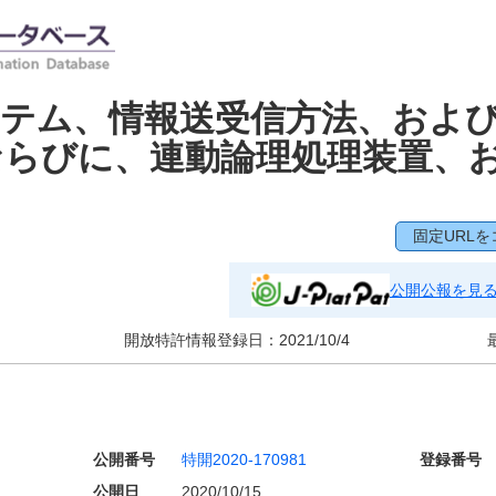
ステム、情報送受信方法、およ
ならびに、連動論理処理装置、
固定URLを
公開公報を見
開放特許情報登録日：
2021/10/4
公開番号
特開2020-170981
登録番号
公開日
2020/10/15