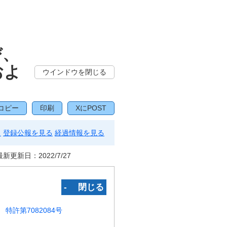
び、
およ
ウインドウを閉じる
コピー
印刷
XにPOST
る
登録公報を見る
経過情報を見る
最新更新日：
2022/7/27
‐ 閉じる
特許第7082084号