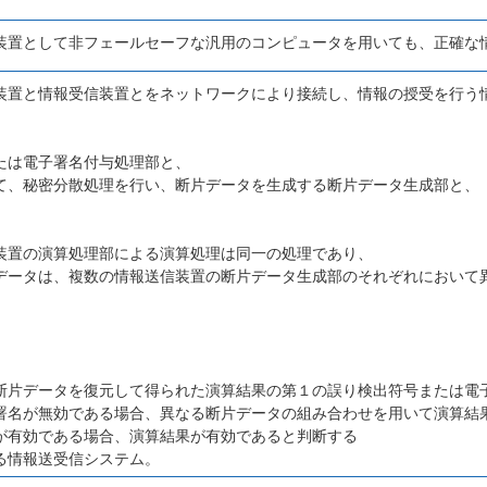
装置として非フェールセーフな汎用のコンピュータを用いても、正確な
装置と情報受信装置とをネットワークにより接続し、情報の授受を行う
、
たは電子署名付与処理部と、
て、秘密分散処理を行い、断片データを生成する断片データ生成部と、
装置の演算処理部による演算処理は同一の処理であり、
データは、複数の情報送信装置の断片データ生成部のそれぞれにおいて
、
断片データを復元して得られた演算結果の第１の誤り検出符号または電
署名が無効である場合、異なる断片データの組み合わせを用いて演算結
が有効である場合、演算結果が有効であると判断する
る情報送受信システム。