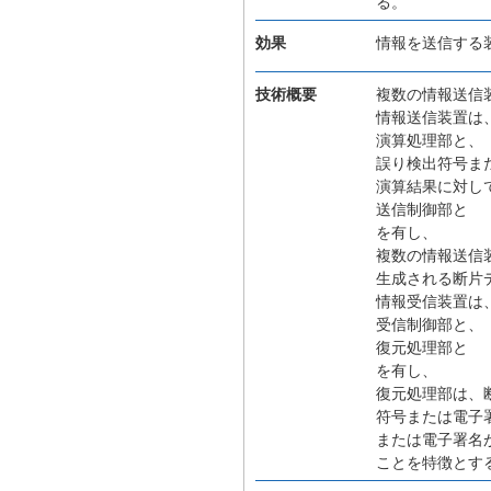
る。
効果
情報を送信する
技術概要
複数の情報送信
情報送信装置は
演算処理部と、
誤り検出符号ま
演算結果に対し
送信制御部と
を有し、
複数の情報送信
生成される断片
情報受信装置は
受信制御部と、
復元処理部と
を有し、
復元処理部は、
符号または電子
または電子署名
ことを特徴とす