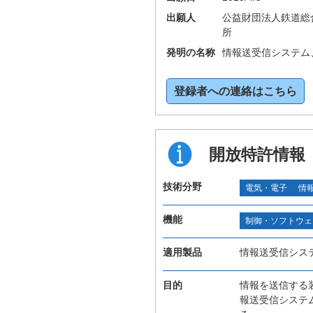
出願人
公益財団法人鉄道総
所
発明の名称
情報送受信システム
登録者への連絡はこちら
開放特許情報
技術分野
電気・電子
情
機能
制御・ソフトウェ
適用製品
情報送受信シス
目的
情報を送信する
報送受信システ