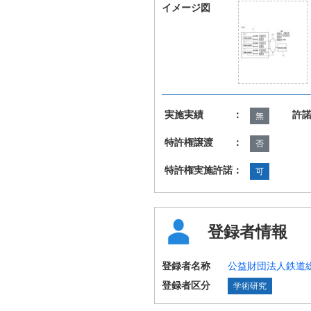
イメージ図
実施実績 ：
許
無
特許権譲渡 ：
否
特許権実施許諾：
可
登録者情報
登録者名称
公益財団法人鉄道
登録者区分
学術研究