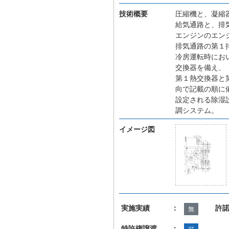
技術概要
圧縮機と、凝縮
給気通路と、排
エンジンのエン
排気通路の第１
冷房運転時にお
交換器を備え、
第１熱交換器と
向で記載の順に
設定される除湿
調システム。
イメージ図
実施実績 ：
許
無
特許権譲渡 ：