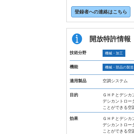
登録者への連絡はこちら
開放特許情報
技術分野
機械・加工
機能
機械・部品の製造
適用製品
空調システム
目的
ＧＨＰとデシカ
デシカントロー
ことができる空
効果
ＧＨＰとデシカ
デシカントロー
ことができる空