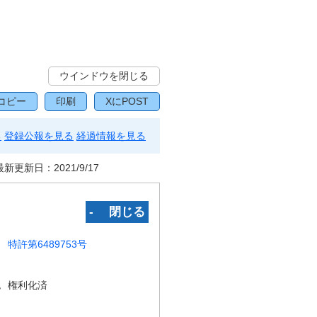
ウインドウを閉じる
コピー
印刷
XにPOST
る
登録公報を見る
経過情報を見る
最新更新日：
2021/9/17
‐ 閉じる
特許第6489753号
況
権利化済