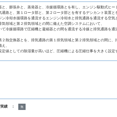
器と、膨張弁と、蒸発器と、冷媒循環路とを有し、エンジン駆動式ヒー
気通路と、第１ロータ部と、第２ロータ部とを有するデシカント装置と
ジン冷却水循環路を通流するエンジン冷却水と排気通路を通流する空気
排気領域と第２排気領域との間に備えた空調システムにおいて、
いて冷媒循環路で圧縮機と凝縮器との間を通流する冷媒と排気通路を通
第２熱交換器とを、排気通路の第１排気領域と第２排気領域との間に、
備え、
設定値としての除湿量が高いほど、圧縮機による圧縮仕事を大きく設定
諾実績 ：
無