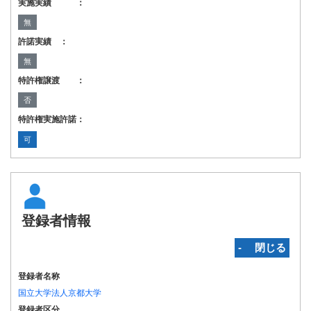
実施実績 ：
無
許諾実績 ：
無
特許権譲渡 ：
否
特許権実施許諾：
可
登録者情報
‐ 閉じる
登録者名称
国立大学法人京都大学
登録者区分