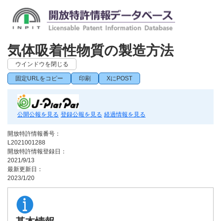
気体吸着性物質の製造方法
ウインドウを閉じる
固定URLをコピー
印刷
XにPOST
公開公報を見る
登録公報を見る
経過情報を見る
開放特許情報番号：
L2021001288
開放特許情報登録日：
2021/9/13
最新更新日：
2023/1/20