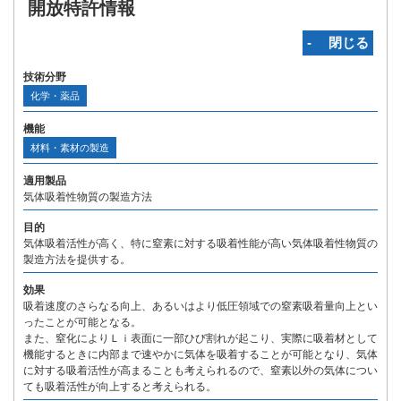
開放特許情報
‐ 閉じる
技術分野
化学・薬品
機能
材料・素材の製造
適用製品
気体吸着性物質の製造方法
目的
気体吸着活性が高く、特に窒素に対する吸着性能が高い気体吸着性物質の
製造方法を提供する。
効果
吸着速度のさらなる向上、あるいはより低圧領域での窒素吸着量向上とい
ったことが可能となる。
また、窒化によりＬｉ表面に一部ひび割れが起こり、実際に吸着材として
機能するときに内部まで速やかに気体を吸着することが可能となり、気体
に対する吸着活性が高まることも考えられるので、窒素以外の気体につい
ても吸着活性が向上すると考えられる。