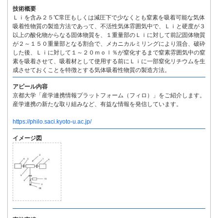
技術概要
Ｌｉを含み２５℃常圧もしくは減圧下で少なくとも窒素を吸着可能な気体
吸着性物質の製造方法であって、不活性気体雰囲気中で、Ｌｉと硬度が３
以上の酸化物からなる固体物質を、１重量部のＬｉに対して前記固体物質
が２～１５０重量部となる割合で、メカニカルミリングにより混合、破砕
した後、Ｌｉに対して１～２０ｍｏｌ％が窒化するまで窒素雰囲気中の窒
素を吸着させて、吸着材として使用する前にＬｉに一部窒化リチウムを生
成させておくことを特徴とする気体吸着性物質の製造方法。
アピール内容
京都大学「産学連携情報プラットフォーム（フィロ）」をご紹介します。
産学連携の新たな取り組みなど、有益な情報を発信しています。
https://philo.saci.kyoto-u.ac.jp/
イメージ図