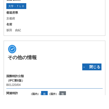
大学・ＴＬＯ
都道府県
京都府
名前
坂田 由紀
その他の情報
‐ 閉じる
国際特許分類
（IPC第8版）
B01J20/04
関連特許
（国内）:
有
（国外）:
無
Copyright © INPIT Rights Reserved