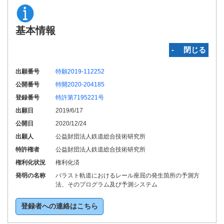
基本情報
‐ 閉じる
出願番号
特願2019-112252
公開番号
特開2020-204185
登録番号
特許第7195221号
出願日
2019/6/17
公開日
2020/12/24
出願人
公益財団法人鉄道総合技術研究所
特許権者
公益財団法人鉄道総合技術研究所
権利化状況
権利化済
発明の名称
バラスト軌道におけるレール座屈の発生箇所の予測方
法、そのプログラム及び予測システム
登録者への連絡はこちら