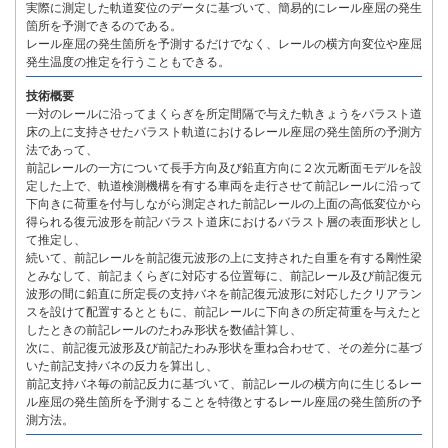
実際に測定した軌道変位のデータに基づいて、簡易的にレール座屈の発生
箇所を予測できるのである。
レール座屈の発生箇所を予測するだけでなく、レールの横方向変位や座屈
発生温度の推定を行うこともできる。
技術概要
一対のレールに沿ってまくらぎを所定間隔で与えた軌きょうをバラスト道
床の上に支持させたバラスト軌道におけるレール座屈の発生箇所の予測方
法であって、
前記レールの一方について長手方向及び鉛直方向に２次元断面モデルを設
定した上で、軌道検測機構を有する車両を走行させて前記レールに沿って
下向きに荷重を付与しながら測定された前記レールの上面の高低変位から
得られる復元波形を前記バラスト道床におけるバラスト層の表面形状とし
て推定し、
続いて、前記レールを前記復元波形の上に支持された自重を有する剛性梁
とみなして、前記まくらぎに対応する位置毎に、前記レール及び前記復元
波形の間に鉛直に所定長の支持バネを前記復元波形に対応したクリアラン
スを設けて配置するとともに、前記レールに下向きの所定荷重を与えたと
したときの前記レールのたわみ形状を数値計算し、
次に、前記復元波形及び前記たわみ形状を重ね合わせて、その差分に基づ
いた前記支持バネの反力を算出し、
前記支持バネ毎の前記反力に基づいて、前記レールの横方向に生じるレー
ル座屈の発生箇所を予測することを特徴とするレール座屈の発生箇所の予
測方法。