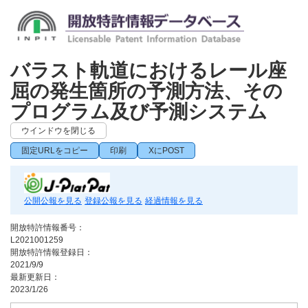
バラスト軌道におけるレール座
屈の発生箇所の予測方法、その
プログラム及び予測システム
ウインドウを閉じる
固定URLをコピー
印刷
XにPOST
公開公報を見る
登録公報を見る
経過情報を見る
開放特許情報番号：
L2021001259
開放特許情報登録日：
2021/9/9
最新更新日：
2023/1/26