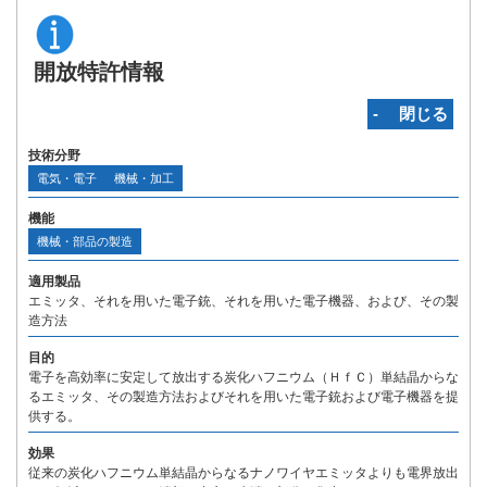
開放特許情報
‐ 閉じる
技術分野
電気・電子
機械・加工
機能
機械・部品の製造
適用製品
エミッタ、それを用いた電子銃、それを用いた電子機器、および、その製
造方法
目的
電子を高効率に安定して放出する炭化ハフニウム（ＨｆＣ）単結晶からな
るエミッタ、その製造方法およびそれを用いた電子銃および電子機器を提
供する。
効果
従来の炭化ハフニウム単結晶からなるナノワイヤエミッタよりも電界放出