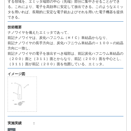
する領域を、エミッタ端部の中心（先端）部分に集中させることができ
る。これにより、電子を高効率に安定して放出できる。このようなエミッ
タを用いれば、長期的に安定な電子銃およびそれを用いた電子機器を提供
できる。
技術概要
ナノワイヤを備えたエミッタであって、
前記ナノワイヤは、炭化ハフニウム（ＨｆＣ）単結晶からなり、
前記ナノワイヤの長手方向は、炭化ハフニウム単結晶の＜１００＞の結晶
方向に一致し、
前記ナノワイヤの電子を放出すべき端部は、前記炭化ハフニウム単結晶の
（２００）面と｛３１１｝面とからなり、前記（２００）面を中心とし、
｛３１１｝面が前記（２００）面を包囲している、エミッタ。
イメージ図
実施実績 ：