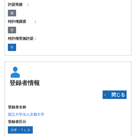
許諾実績 ：
無
特許権譲渡 ：
否
特許権実施許諾：
可
登録者情報
‐ 閉じる
登録者名称
国立大学法人京都大学
登録者区分
大学・ＴＬＯ