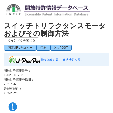
スイッチトリラクタンスモータ
およびその制御方法
ウインドウを閉じる
固定URLをコピー
印刷
XにPOST
登録公報を見る
経過情報を見る
開放特許情報番号：
L2021001203
開放特許情報登録日：
2021/9/6
最新更新日：
2024/8/23