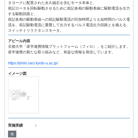
タヨークに配置された永久磁石を含むモータ本体と、
前記ロータを回転駆動させるために前記各相の駆動巻線に駆動電流を出力
する駆動回路と、
前記各相の駆動巻線への前記駆動電流の印加時間よりも短時間のパルス電
流を、前記駆動電流に重畳して出力するパルス電流出力回路とを備える、
スイッチトリラクタンスモータ。
アピール内容
京都大学「産学連携情報プラットフォーム（フィロ）」をご紹介します。
産学連携の新たな取り組みなど、有益な情報を発信しています。
https://philo.saci.kyoto-u.ac.jp/
イメージ図
実施実績 ：
無