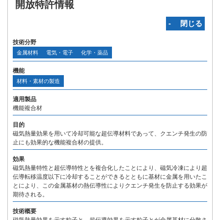
開放特許情報
‐ 閉じる
技術分野
金属材料
電気・電子
化学・薬品
機能
材料・素材の製造
適用製品
機能複合材
目的
磁気熱量効果を用いて冷却可能な超伝導材料であって、クエンチ発生の防
止にも効果的な機能複合材の提供。
効果
磁気熱量特性と超伝導特性とを複合化したことにより、磁気冷凍により超
伝導転移温度以下に冷却することができるとともに基材に金属を用いたこ
とにより、この金属基材の熱伝導性によりクエンチ発生を防止する効果が
期待される。
技術概要