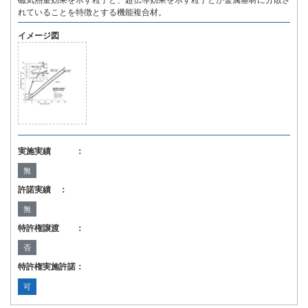
磁気熱量効果を示す粒子と、超伝導効果を示す粒子とが金属基材に分散さ
れていることを特徴とする機能複合材。
イメージ図
実施実績 ：
無
許諾実績 ：
無
特許権譲渡 ：
否
特許権実施許諾：
可