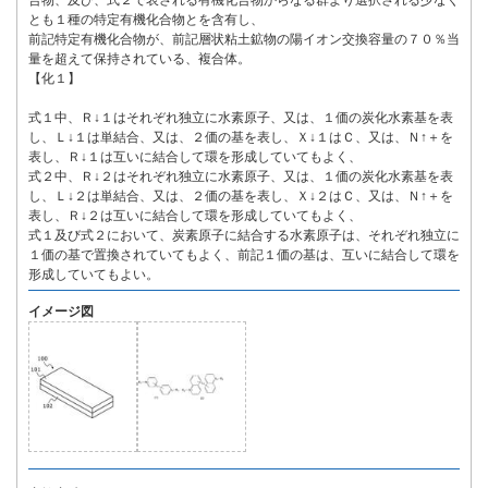
合物、及び、式２で表される有機化合物からなる群より選択される少なく
とも１種の特定有機化合物とを含有し、
前記特定有機化合物が、前記層状粘土鉱物の陽イオン交換容量の７０％当
量を超えて保持されている、複合体。
【化１】
式１中、Ｒ↓１はそれぞれ独立に水素原子、又は、１価の炭化水素基を表
し、Ｌ↓１は単結合、又は、２価の基を表し、Ｘ↓１はＣ、又は、Ｎ↑＋を
表し、Ｒ↓１は互いに結合して環を形成していてもよく、
式２中、Ｒ↓２はそれぞれ独立に水素原子、又は、１価の炭化水素基を表
し、Ｌ↓２は単結合、又は、２価の基を表し、Ｘ↓２はＣ、又は、Ｎ↑＋を
表し、Ｒ↓２は互いに結合して環を形成していてもよく、
式１及び式２において、炭素原子に結合する水素原子は、それぞれ独立に
１価の基で置換されていてもよく、前記１価の基は、互いに結合して環を
形成していてもよい。
イメージ図