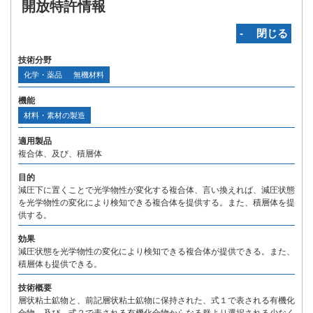
開放特許情報
‐ 閉じる
技術分野
化学・薬品
無機材料
機能
材料・素材の製造
適用製品
複合体、及び、積層体
目的
減圧下に置くことで光学物性が変化する複合体、言い換えれば、減圧状態
を光学物性の変化により検知できる複合体を提供する。また、積層体を提
供する。
効果
減圧状態を光学物性の変化により検知できる複合体が提供できる。また、
積層体も提供できる。
技術概要
層状粘土鉱物と、前記層状粘土鉱物に保持された、式１で表される有機化