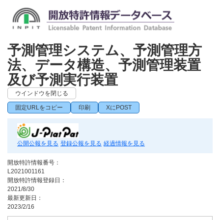
予測管理システム、予測管理方
法、データ構造、予測管理装置
及び予測実行装置
ウインドウを閉じる
固定URLをコピー
印刷
XにPOST
公開公報を見る
登録公報を見る
経過情報を見る
開放特許情報番号：
L2021001161
開放特許情報登録日：
2021/8/30
最新更新日：
2023/2/16