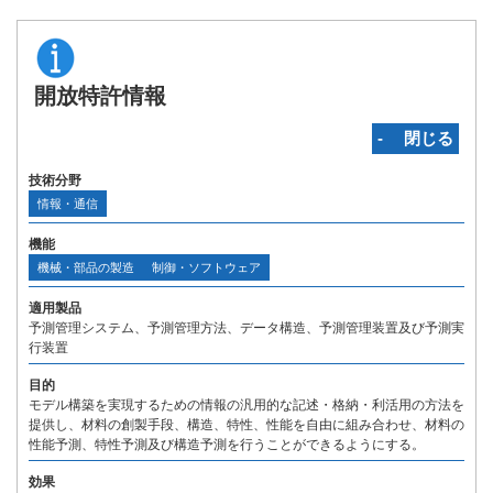
開放特許情報
‐ 閉じる
技術分野
情報・通信
機能
機械・部品の製造
制御・ソフトウェア
適用製品
予測管理システム、予測管理方法、データ構造、予測管理装置及び予測実
行装置
目的
モデル構築を実現するための情報の汎用的な記述・格納・利活用の方法を
提供し、材料の創製手段、構造、特性、性能を自由に組み合わせ、材料の
性能予測、特性予測及び構造予測を行うことができるようにする。
効果