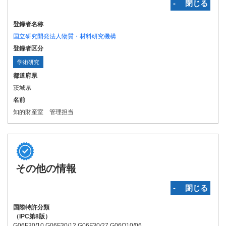
‐ 閉じる
登録者名称
国立研究開発法人物質・材料研究機構
登録者区分
学術研究
都道府県
茨城県
名前
知的財産室 管理担当
その他の情報
‐ 閉じる
国際特許分類
（IPC第8版）
G06F30/10 G06F30/12 G06F30/27 G06Q10/06