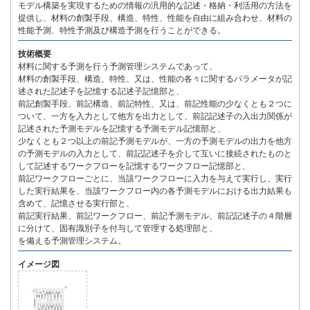
モデル構築を実現するための情報の汎用的な記述・格納・利活用の方法を
提供し、材料の創製手段、構造、特性、性能を自由に組み合わせ、材料の
性能予測、特性予測及び構造予測を行うことができる。
技術概要
材料に関する予測を行う予測管理システムであって、
材料の創製手段、構造、特性、又は、性能の各々に関するパラメータが記
述された記述子を記憶する記述子記憶部と、
前記創製手段、前記構造、前記特性、又は、前記性能の少なくとも２つに
ついて、一方を入力として他方を出力として、前記記述子の入出力関係が
記述された予測モデルを記憶する予測モデル記憶部と、
少なくとも２つ以上の前記予測モデルが、一方の予測モデルの出力を他方
の予測モデルの入力として、前記記述子を介して互いに接続されたものと
して記述するワークフローを記憶するワークフロー記憶部と、
前記ワークフローごとに、当該ワークフローに入力を与えて実行し、実行
した実行結果を、当該ワークフロー内の各予測モデルにおける出力結果も
含めて、記憶させる実行部と、
前記実行結果、前記ワークフロー、前記予測モデル、前記記述子の４階層
に分けて、固有識別子を付与して管理する処理部と、
を備える予測管理システム。
イメージ図