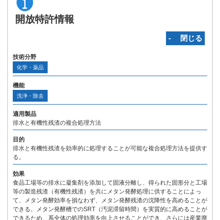
開放特許情報
‐ 閉じる
技術分野
化学・薬品
機能
洗浄・除去
適用製品
排水と有機性残渣の複合処理方法
目的
排水と有機性残渣を効率的に処理することが可能な複合処理方法を提供す
る。
効果
食品工場等の排水に凝集剤を添加して固液分離し、得られた固形分と工場
等の製造残渣（有機性残渣）を共にメタン発酵処理に供することによっ
て、メタン発酵効率を損なわず、メタン発酵残渣の沈降性を高めることが
できる。メタン発酵槽でのSRT（汚泥滞留時間）を実質的に高めることが
できるため、系全体の処理効率を向上させることができ、さらには産業廃