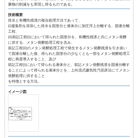
棄物の削減をも実現し得るものである。
技術概要
排水と有機性残渣の複合処理方法であって、
(i)凝集剤を添加した排水を固形分と液体分に加圧浮上分離する、固液分離
工程、
(ii)前記工程(i)において得られた固形分を、有機性残渣と共にメタン発酵
に供する、メタン発酵処理工程を含み、
前記工程(ii)のメタン発酵処理工程で発生するメタン発酵残渣を引き抜い
て固液分離した後、得られた固形分の少なくとも一部をメタン発酵処理工
程に再度導入すること、及び
前記工程(i)において得られる液体分と、前記メタン発酵残渣を固液分離す
ることによって得られる液体分とを、上向流式嫌気性汚泥床法にてメタン
発酵処理に供すること
を特徴とする方法。
イメージ図