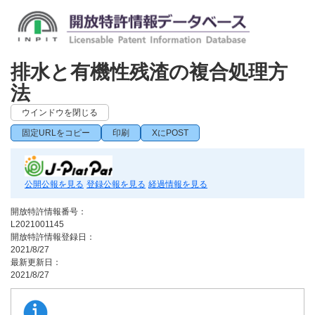
排水と有機性残渣の複合処理方
法
ウインドウを閉じる
固定URLをコピー
印刷
XにPOST
公開公報を見る
登録公報を見る
経過情報を見る
開放特許情報番号：
L2021001145
開放特許情報登録日：
2021/8/27
最新更新日：
2021/8/27