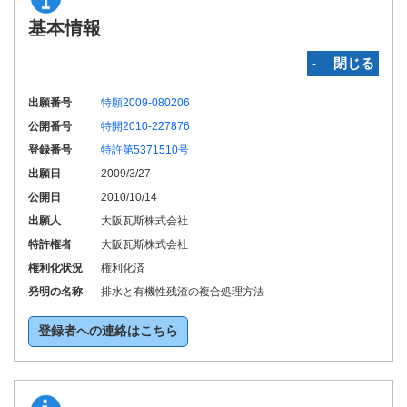
基本情報
‐ 閉じる
出願番号
特願2009-080206
公開番号
特開2010-227876
登録番号
特許第5371510号
出願日
2009/3/27
公開日
2010/10/14
出願人
大阪瓦斯株式会社
特許権者
大阪瓦斯株式会社
権利化状況
権利化済
発明の名称
排水と有機性残渣の複合処理方法
登録者への連絡はこちら