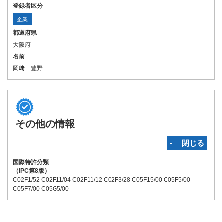
登録者区分
企業
都道府県
大阪府
名前
岡﨑 豊野
その他の情報
‐ 閉じる
国際特許分類
（IPC第8版）
C02F1/52 C02F11/04 C02F11/12 C02F3/28 C05F15/00 C05F5/00
C05F7/00 C05G5/00
関連特許
（国内）:
無
（国外）:
無