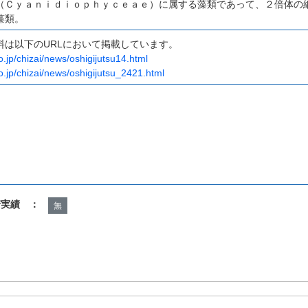
（Ｃｙａｎｉｄｉｏｐｈｙｃｅａｅ）に属する藻類であって、２倍体の
藻類。
料は以下のURLにおいて掲載しています。
o.jp/chizai/news/oshigijutsu14.html
go.jp/chizai/news/oshigijutsu_2421.html
諾実績 ：
無