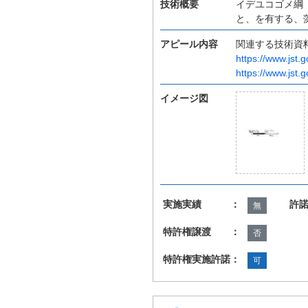
技術概要
イデユコゴメ綱
と、を有する、
アピール内容
関連する技術資
https://www.jst.g
https://www.jst.
イメージ図
実施実績 ：
許
無
特許権譲渡 ：
否
特許権実施許諾：
可