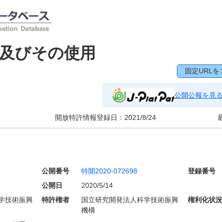
及びその使用
固定URLを
公開公報を見
開放特許情報登録日：
2021/8/24
公開番号
特開2020-072698
登録番号
公開日
2020/5/14
学技術振興
特許権者
国立研究開発法人科学技術振興
権利化状
機構