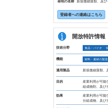
発明の名称
新規微細藻類、及び
登録者への連絡はこちら
開放特許情報
技術分野
食品・バイオ
機能
材料・素材の製造
適用製品
新規微細藻類、
目的
産業利用が可能
組成物剤、及び
効果
産業利用が可能
分組成物、及び