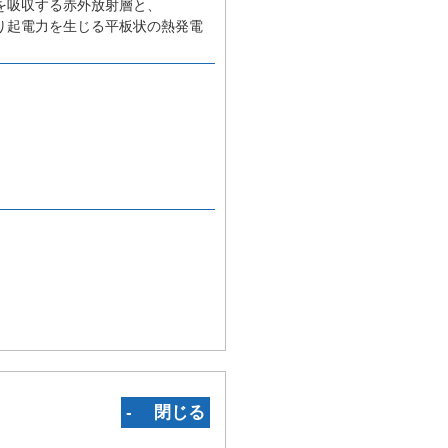
を吸収する赤外放射層と、
り起電力を生じる平板状の熱発電
‐ 閉じる