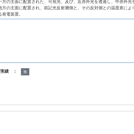
一方の主面に配置された、可視光、及び、近赤外光を透過し、中赤外光
他方の主面に配置され、前記光反射層側と、その反対側との温度差によ
る発電装置。
諾実績 ：
無