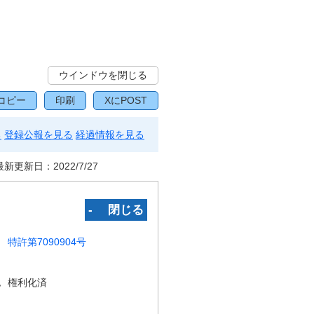
ウインドウを閉じる
コピー
印刷
XにPOST
る
登録公報を見る
経過情報を見る
最新更新日：
2022/7/27
‐ 閉じる
特許第7090904号
況
権利化済