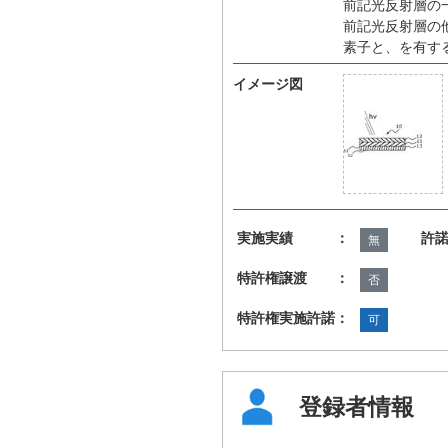
前記光反射層の
前記光反射層の
素子と、を有す
イメージ図
実施実績 ：
許
無
特許権譲渡 ：
否
特許権実施許諾：
可
登録者情報