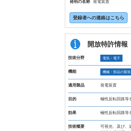
発明の名称
発電装置
登録者への連絡はこちら
開放特許情報
技術分野
電気・電子
機能
機械・部品の製造
適用製品
発電装置
目的
極性反転回路等
効果
極性反転回路等
技術概要
可視光、及び、