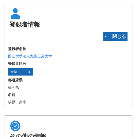
登録者情報
‐ 閉じる
登録者名称
国立大学法人九州工業大学
登録者区分
大学・ＴＬＯ
都道府県
福岡県
名前
荻原 康幸
その他の情報