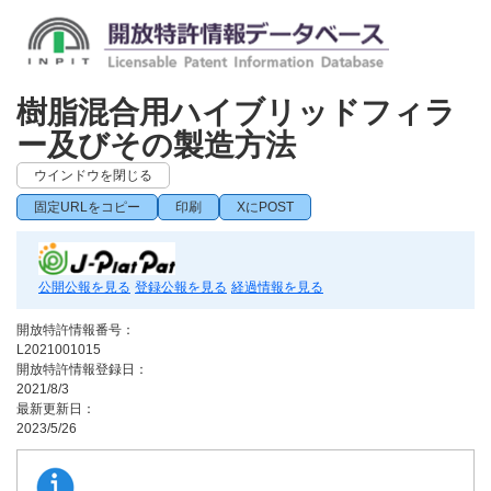
樹脂混合用ハイブリッドフィラ
ー及びその製造方法
ウインドウを閉じる
固定URLをコピー
印刷
XにPOST
公開公報を見る
登録公報を見る
経過情報を見る
開放特許情報番号：
L2021001015
開放特許情報登録日：
2021/8/3
最新更新日：
2023/5/26