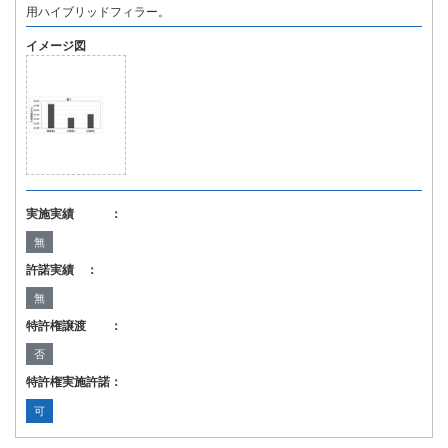
用ハイブリッドフィラー。
イメージ図
実施実績 ：
無
許諾実績 ：
無
特許権譲渡 ：
否
特許権実施許諾：
可