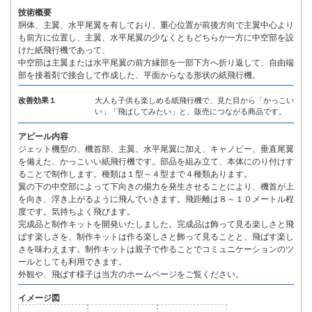
技術概要
胴体、主翼、水平尾翼を有しており、重心位置が前後方向で主翼中心より
も前方に位置し、主翼、水平尾翼の少なくともどちらか一方に中空部を設
けた紙飛行機であって、
中空部は主翼または水平尾翼の前方縁部を一部下方へ折り返して、自由端
部を接着剤で接合して作成した、平面からなる形状の紙飛行機。
改善効果１
大人も子供も楽しめる紙飛行機で、見た目から「かっこい
い」「飛ばしてみたい」と、販売につながる商品です。
アピール内容
ジェット機型の、機首部、主翼、水平尾翼に加え、キャノピー、垂直尾翼
を備えた、かっこいい紙飛行機です。部品を組み立て、本体にのり付けす
ることで制作します。種類は１型～４型まで４種類あります。
翼の下の中空部によって下向きの揚力を発生させることにより、機首が上
を向き、浮き上がるように飛んでいきます。飛距離は８～１０メートル程
度です。気持ちよく飛びます。
完成品と制作キットを開発いたしました。完成品は飾って見る楽しさと飛
ばす楽しさを、制作キットは作る楽しさと飾って見ることと、飛ばす楽し
さを味わえます。制作キットは親子で作ることでコミュニケーションのツ
ールとしても利用できます。
外観や、飛ばす様子は当方のホームページをご覧ください。
イメージ図