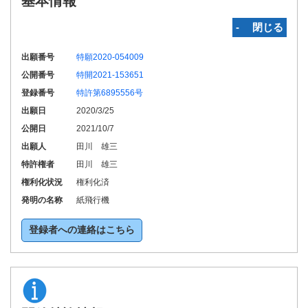
基本情報
‐ 閉じる
出願番号
特願2020-054009
公開番号
特開2021-153651
登録番号
特許第6895556号
出願日
2020/3/25
公開日
2021/10/7
出願人
田川 雄三
特許権者
田川 雄三
権利化状況
権利化済
発明の名称
紙飛行機
登録者への連絡はこちら