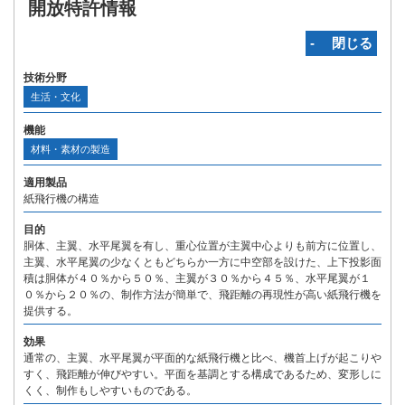
開放特許情報
‐ 閉じる
技術分野
生活・文化
機能
材料・素材の製造
適用製品
紙飛行機の構造
目的
胴体、主翼、水平尾翼を有し、重心位置が主翼中心よりも前方に位置し、
主翼、水平尾翼の少なくともどちらか一方に中空部を設けた、上下投影面
積は胴体が４０％から５０％、主翼が３０％から４５％、水平尾翼が１
０％から２０％の、制作方法が簡単で、飛距離の再現性が高い紙飛行機を
提供する。
効果
通常の、主翼、水平尾翼が平面的な紙飛行機と比べ、機首上げが起こりや
すく、飛距離が伸びやすい。平面を基調とする構成であるため、変形しに
くく、制作もしやすいものである。