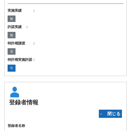
実施実績 ：
無
許諾実績 ：
無
特許権譲渡 ：
否
特許権実施許諾：
可
登録者情報
‐ 閉じる
登録者名称