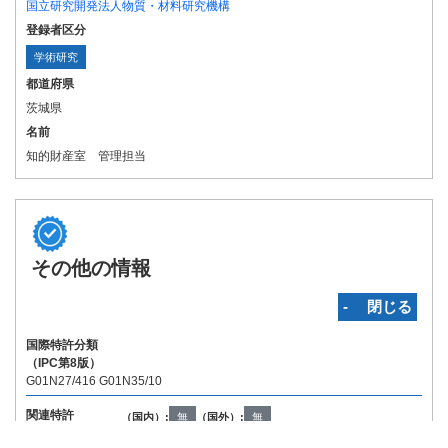
国立研究開発法人物質・材料研究機構
登録者区分
学術研究
都道府県
茨城県
名前
知的財産室 管理担当
その他の情報
‐ 閉じる
国際特許分類
（IPC第8版）
G01N27/416 G01N35/10
関連特許
（国内）:
無
（国外）:
無