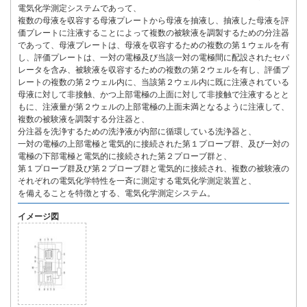
電気化学測定システムであって、
複数の母液を収容する母液プレートから母液を抽液し、抽液した母液を評
価プレートに注液することによって複数の被験液を調製するための分注器
であって、母液プレートは、母液を収容するための複数の第１ウェルを有
し、評価プレートは、一対の電極及び当該一対の電極間に配設されたセパ
レータを含み、被験液を収容するための複数の第２ウェルを有し、評価プ
レートの複数の第２ウェル内に、当該第２ウェル内に既に注液されている
母液に対して非接触、かつ上部電極の上面に対して非接触で注液するとと
もに、注液量が第２ウェルの上部電極の上面未満となるように注液して、
複数の被験液を調製する分注器と、
分注器を洗浄するための洗浄液が内部に循環している洗浄器と、
一対の電極の上部電極と電気的に接続された第１プローブ群、及び一対の
電極の下部電極と電気的に接続された第２プローブ群と、
第１プローブ群及び第２プローブ群と電気的に接続され、複数の被験液の
それぞれの電気化学特性を一斉に測定する電気化学測定装置と、
を備えることを特徴とする、電気化学測定システム。
イメージ図