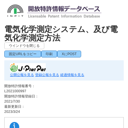
電気化学測定システム、及び電
気化学測定方法
ウインドウを閉じる
固定URLをコピー
印刷
XにPOST
公開公報を見る
登録公報を見る
経過情報を見る
開放特許情報番号：
L2021000997
開放特許情報登録日：
2021/7/30
最新更新日：
2023/3/24