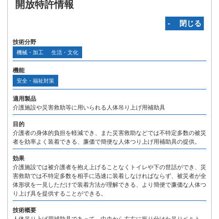
開放特許情報
‐ 閉じる
技術分野
機械・加工
生活・文化
機能
安全・福祉対策
適用製品
介護施設や災害救助等に用いられる人体吊り上げ用補助具
目的
介護者の身体的負担を軽減でき、また災害救助などでは不特定多数の被災
者を効率よく装着できる、廉価で簡便な人体つり上げ用補助具の提供。
効果
介護施設では被介護者を抱え上げることなくトイレや下の世話ができ、災
害救助では不特定多数を相手に迅速に装着しなければならず、被災者が全
体形状を一見しただけで装着方法が理解できる、より簡便で廉価な人体つ
り上げ具を提供することができる。
技術概要