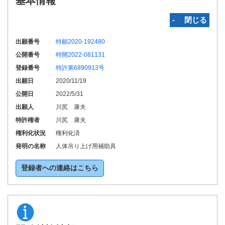
基本情報
‐ 閉じる
出願番号
特願2020-192480
公開番号
特開2022-081131
登録番号
特許第6890913号
出願日
2020/11/19
公開日
2022/5/31
出願人
川尻 康夫
特許権者
川尻 康夫
権利化状況
権利化済
発明の名称
人体吊り上げ用補助具
登録者への連絡はこちら