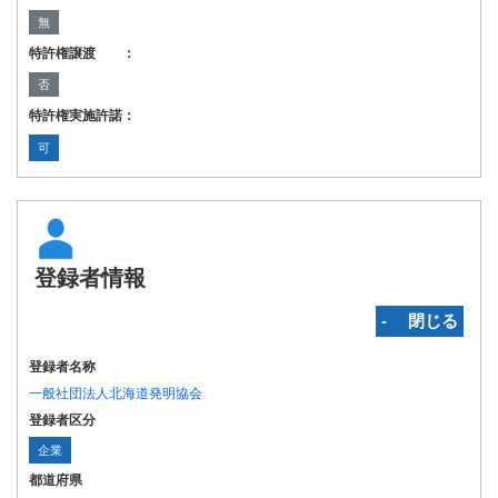
無
特許権譲渡 ：
否
特許権実施許諾：
可
登録者情報
‐ 閉じる
登録者名称
一般社団法人北海道発明協会
登録者区分
企業
都道府県