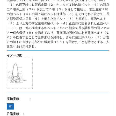
人体吊り上げ用補助具であって、中央から左右に振り分けた吊りベルト
（１）の両下端にＤ環係止部（２）と、左右１対の脇ベルト（４）の頂点
にＤ環係止部（２a）を設けてＤ環（３）を介して接続し、前記左右１対
の脇ベルト（４）の両下端にベルト挿通部（５）をそれぞれに設けて、長
さ調整用係止留具（６）を備えた胸ベルト（７）を挿通し、該胸ベルト
（７）より上方の前記左右の脇ベルト（４）正面側に固着された正面ベル
ト（８）は、他の構成する各ベルトに比べて細身で長さ調整用の面ファス
ナー係合機構（９）を備えており、背面側の同位置にある背面ベルト（１
０）を固着することで全体形状を維持し、さらに前記胸ベルト（７）が左
右の脇下に当接する部分に緩衝帯（１１）を設けたことを特徴とする、人
体吊り上げ用補助具。
イメージ図
実施実績 ：
有
許諾実績 ：