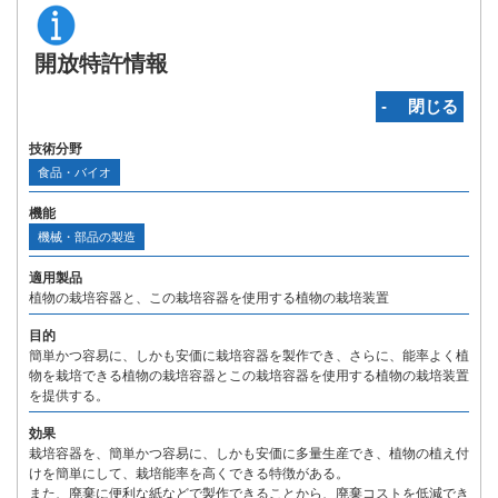
開放特許情報
‐ 閉じる
技術分野
食品・バイオ
機能
機械・部品の製造
適用製品
植物の栽培容器と、この栽培容器を使用する植物の栽培装置
目的
簡単かつ容易に、しかも安価に栽培容器を製作でき、さらに、能率よく植
物を栽培できる植物の栽培容器とこの栽培容器を使用する植物の栽培装置
を提供する。
効果
栽培容器を、簡単かつ容易に、しかも安価に多量生産でき、植物の植え付
けを簡単にして、栽培能率を高くできる特徴がある。
また、廃棄に便利な紙などで製作できることから、廃棄コストを低減でき