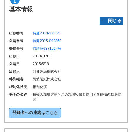
基本情報
‐ 閉じる
出願番号
特願2013-235343
公開番号
特開2015-092869
登録番号
特許第6371514号
出願日
2013/11/13
公開日
2015/5/18
出願人
阿波製紙株式会社
特許権者
阿波製紙株式会社
権利化状況
権利化済
発明の名称
植物の栽培容器とこの栽培容器を使用する植物の栽培装
置
登録者への連絡はこちら