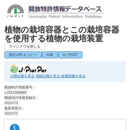
植物の栽培容器とこの栽培容器
を使用する植物の栽培装置
ウインドウを閉じる
固定URLをコピー
印刷
XにPOST
公開公報を見る
登録公報を見る
経過情報を見る
開放特許情報番号：
L2021000880
開放特許情報登録日：
2021/7/1
最新更新日：
2021/7/1