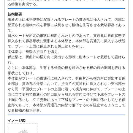
る特徴も実現する。
技術概要
養液の上に水平姿勢に配置されるプレートの貫通孔に挿入されて、内部に
配置される植物の根を養液に成長させて植物を生育させる栽培容器であっ
て、
耐水シートが所定の形状に裁断されたものであって、貫通孔に折曲状態で
挿入されて容器形状に変形する本体部と、本体部を貫通孔に挿入する状態
で、プレート上面に係止される係止部とを有し、
本体部は、複数の折曲片を備え、
係止部は、折曲片の横方向に突出する形状に耐水シートが裁断して設けら
れ、
さらに、本体部は、生育する植物の根を通過させる根の通過隙間を設ける
形状としており、
本体部がプレートの貫通孔に挿入されて、折曲片から横方向に突出する係
止部は、貫通孔の外部において、折曲片の貫通孔に挿入されない突出部分
から同一平面状にプレートの上面に沿って横方向に伸びて、プレートの上
面に立て姿勢で貫通孔の開口部から離れる方向に伸びて下縁をプレートの
上面に係止し、立て姿勢にあって下縁をプレートの上面に係止してなる係
止部でもって、本体部が貫通孔の内部で落下するのを阻止するようにして
なる植物の栽培容器。
イメージ図