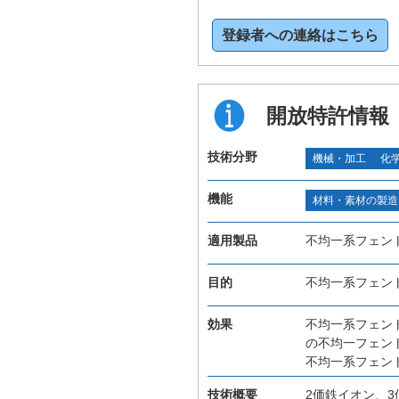
登録者への連絡はこちら
開放特許情報
技術分野
機械・加工
化
機能
材料・素材の製造
適用製品
不均一系フェン
目的
不均一系フェン
効果
不均一系フェン
の不均一フェン
不均一系フェン
技術概要
2価鉄イオン、