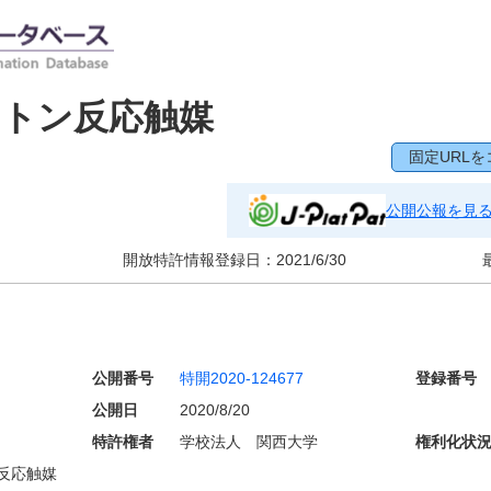
ントン反応触媒
固定URLを
公開公報を見
開放特許情報登録日：
2021/6/30
公開番号
特開2020-124677
登録番号
公開日
2020/8/20
特許権者
学校法人 関西大学
権利化状
反応触媒