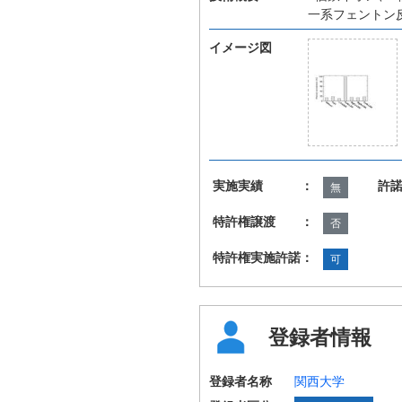
一系フェントン
イメージ図
実施実績 ：
許
無
特許権譲渡 ：
否
特許権実施許諾：
可
登録者情報
登録者名称
関西大学