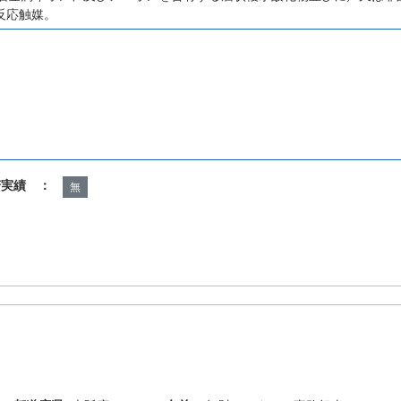
反応触媒。
諾実績 ：
無