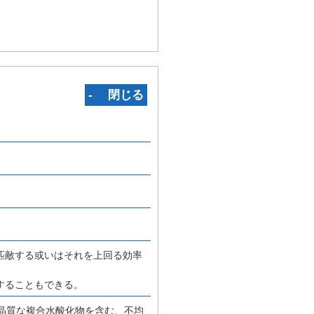
‐ 閉じる
匹敵する或いはそれを上回る効率
することもできる。
晶質な複合水酸化物を含む、不均