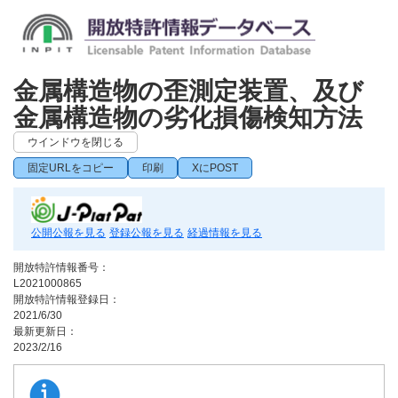
金属構造物の歪測定装置、及び
金属構造物の劣化損傷検知方法
ウインドウを閉じる
固定URLをコピー
印刷
XにPOST
公開公報を見る
登録公報を見る
経過情報を見る
開放特許情報番号：
L2021000865
開放特許情報登録日：
2021/6/30
最新更新日：
2023/2/16