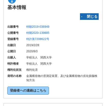
基本情報
‐ 閉じる
出願番号
特願2019-036949
公開番号
特開2020-139885
登録番号
特許第7208622号
出願日
2019/2/28
公開日
2020/9/3
出願人
学校法人 関西大学
特許権者
学校法人 関西大学
権利化状況
権利化済
発明の名称
金属構造物の歪測定装置、及び金属構造物の劣化損傷検
知方法
登録者への連絡はこちら