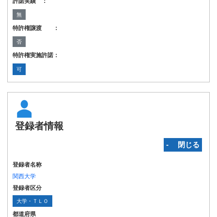
許諾実績 ：
無
特許権譲渡 ：
否
特許権実施許諾：
可
登録者情報
‐ 閉じる
登録者名称
関西大学
登録者区分
大学・ＴＬＯ
都道府県