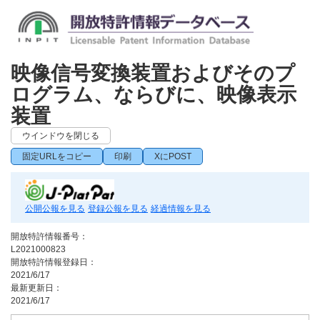
映像信号変換装置およびそのプ
ログラム、ならびに、映像表示
装置
ウインドウを閉じる
固定URLをコピー
印刷
XにPOST
公開公報を見る
登録公報を見る
経過情報を見る
開放特許情報番号：
L2021000823
開放特許情報登録日：
2021/6/17
最新更新日：
2021/6/17