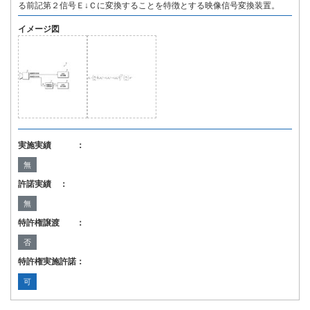
る前記第２信号Ｅ↓Ｃに変換することを特徴とする映像信号変換装置。
イメージ図
実施実績 ：
無
許諾実績 ：
無
特許権譲渡 ：
否
特許権実施許諾：
可