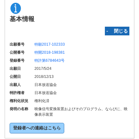
基本情報
‐ 閉じる
出願番号
特願2017-102333
公開番号
特開2018-198381
登録番号
特許第6784643号
出願日
2017/5/24
公開日
2018/12/13
出願人
日本放送協会
特許権者
日本放送協会
権利化状況
権利化済
発明の名称
映像信号変換装置およびそのプログラム、ならびに、映
像表示装置
登録者への連絡はこちら