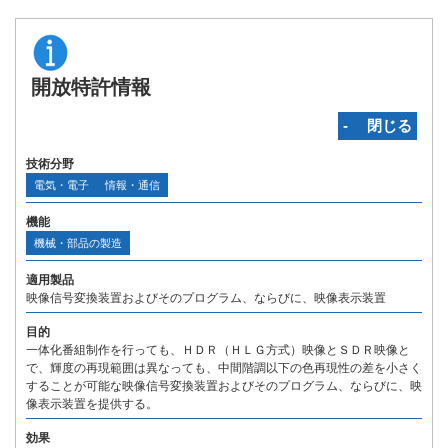
開放特許情報
‐ 閉じる
技術分野
電気・電子
情報・通信
機能
機械・部品の製造
適用製品
映像信号変換装置およびそのプログラム、ならびに、映像表示装置
目的
一体化番組制作を行っても、ＨＤＲ（ＨＬＧ方式）映像とＳＤＲ映像と
で、輝度の再現範囲は異なっても、中間階調以下の色再現性の差を小さく
することが可能な映像信号変換装置およびそのプログラム、ならびに、映
像表示装置を提供する。
効果