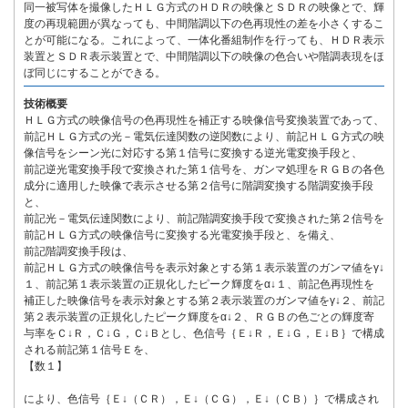
同一被写体を撮像したＨＬＧ方式のＨＤＲの映像とＳＤＲの映像とで、輝
度の再現範囲が異なっても、中間階調以下の色再現性の差を小さくするこ
とが可能になる。これによって、一体化番組制作を行っても、ＨＤＲ表示
装置とＳＤＲ表示装置とで、中間階調以下の映像の色合いや階調表現をほ
ぼ同じにすることができる。
技術概要
ＨＬＧ方式の映像信号の色再現性を補正する映像信号変換装置であって、
前記ＨＬＧ方式の光－電気伝達関数の逆関数により、前記ＨＬＧ方式の映
像信号をシーン光に対応する第１信号に変換する逆光電変換手段と、
前記逆光電変換手段で変換された第１信号を、ガンマ処理をＲＧＢの各色
成分に適用した映像で表示させる第２信号に階調変換する階調変換手段
と、
前記光－電気伝達関数により、前記階調変換手段で変換された第２信号を
前記ＨＬＧ方式の映像信号に変換する光電変換手段と、を備え、
前記階調変換手段は、
前記ＨＬＧ方式の映像信号を表示対象とする第１表示装置のガンマ値をγ↓
１、前記第１表示装置の正規化したピーク輝度をα↓１、前記色再現性を
補正した映像信号を表示対象とする第２表示装置のガンマ値をγ↓２、前記
第２表示装置の正規化したピーク輝度をα↓２、ＲＧＢの色ごとの輝度寄
与率をＣ↓Ｒ，Ｃ↓Ｇ，Ｃ↓Ｂとし、色信号｛Ｅ↓Ｒ，Ｅ↓Ｇ，Ｅ↓Ｂ｝で構成
される前記第１信号Ｅを、
【数１】
により、色信号｛Ｅ↓（ＣＲ），Ｅ↓（ＣＧ），Ｅ↓（ＣＢ）｝で構成され