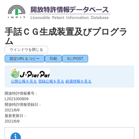
手話ＣＧ生成装置及びプログラ
ム
ウインドウを閉じる
固定URLをコピー
印刷
XにPOST
公開公報を見る
登録公報を見る
経過情報を見る
開放特許情報番号：
L2021000809
開放特許情報登録日：
2021/6/9
最新更新日：
2021/6/9