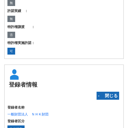
無
許諾実績 ：
無
特許権譲渡 ：
否
特許権実施許諾：
可
登録者情報
‐ 閉じる
登録者名称
一般財団法人 ＮＨＫ財団
登録者区分