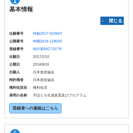
基本情報
‐ 閉じる
出願番号
特願2017-023663
公開番号
特開2018-129005
登録番号
特許第6827337号
出願日
2017/2/10
公開日
2018/8/16
出願人
日本放送協会
特許権者
日本放送協会
権利化状況
権利化済
発明の名称
手話ＣＧ生成装置及びプログラム
登録者への連絡はこちら