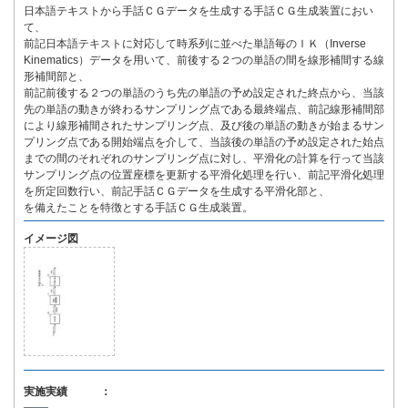
日本語テキストから手話ＣＧデータを生成する手話ＣＧ生成装置におい
て、
前記日本語テキストに対応して時系列に並べた単語毎のＩＫ（Inverse
Kinematics）データを用いて、前後する２つの単語の間を線形補間する線
形補間部と、
前記前後する２つの単語のうち先の単語の予め設定された終点から、当該
先の単語の動きが終わるサンプリング点である最終端点、前記線形補間部
により線形補間されたサンプリング点、及び後の単語の動きが始まるサン
プリング点である開始端点を介して、当該後の単語の予め設定された始点
までの間のそれぞれのサンプリング点に対し、平滑化の計算を行って当該
サンプリング点の位置座標を更新する平滑化処理を行い、前記平滑化処理
を所定回数行い、前記手話ＣＧデータを生成する平滑化部と、
を備えたことを特徴とする手話ＣＧ生成装置。
イメージ図
実施実績 ：